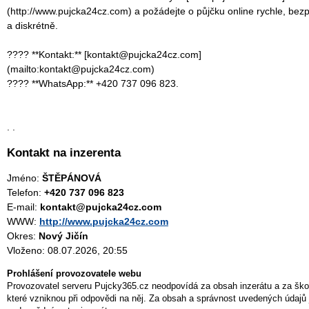
(http://www.pujcka24cz.com) a požádejte o půjčku online rychle, bez
a diskrétně.
???? **Kontakt:** [kontakt@pujcka24cz.com]
(mailto:kontakt@pujcka24cz.com)
???? **WhatsApp:** +420 737 096 823.
. .
Kontakt na inzerenta
Jméno:
ŠTĚPÁNOVÁ
Telefon:
+420 737 096 823
E-mail:
kontakt@pujcka24cz.com
WWW:
http://www.pujcka24cz.com
Okres:
Nový Jičín
Vloženo: 08.07.2026, 20:55
Prohlášení provozovatele webu
Provozovatel serveru Pujcky365.cz neodpovídá za obsah inzerátu a za ško
které vzniknou při odpovědi na něj. Za obsah a správnost uvedených údajů 