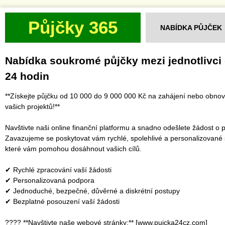
Půjčky 365
NABÍDKA PŮJČEK
Nabídka soukromé půjčky mezi jednotlivci
24 hodin
**Získejte půjčku od 10 000 do 9 000 000 Kč na zahájení nebo obno
vašich projektů!**
Navštivte naši online finanční platformu a snadno odešlete žádost o p
Zavazujeme se poskytovat vám rychlé, spolehlivé a personalizované 
které vám pomohou dosáhnout vašich cílů.
✔ Rychlé zpracování vaší žádosti
✔ Personalizovaná podpora
✔ Jednoduché, bezpečné, důvěrné a diskrétní postupy
✔ Bezplatné posouzení vaší žádosti
???? **Navštivte naše webové stránky:** [www.pujcka24cz.com]