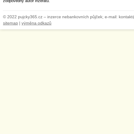
zodpovědný autor inzerátu.
© 2022 pujcky365.cz – inzerce nebankovních půjček; e-mail: kontak
sitemap
|
výměna odkazů