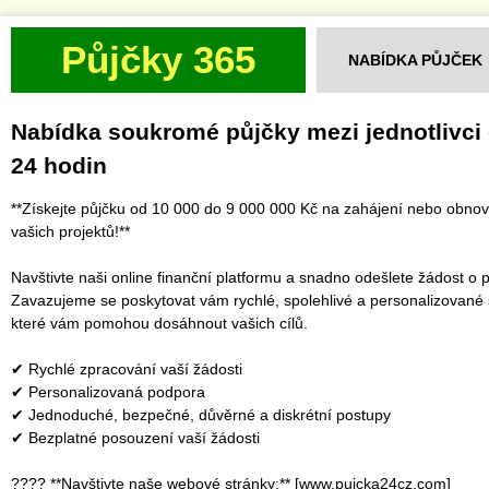
Půjčky 365
NABÍDKA PŮJČEK
Nabídka soukromé půjčky mezi jednotlivci
24 hodin
**Získejte půjčku od 10 000 do 9 000 000 Kč na zahájení nebo obno
vašich projektů!**
Navštivte naši online finanční platformu a snadno odešlete žádost o p
Zavazujeme se poskytovat vám rychlé, spolehlivé a personalizované 
které vám pomohou dosáhnout vašich cílů.
✔ Rychlé zpracování vaší žádosti
✔ Personalizovaná podpora
✔ Jednoduché, bezpečné, důvěrné a diskrétní postupy
✔ Bezplatné posouzení vaší žádosti
???? **Navštivte naše webové stránky:** [www.pujcka24cz.com]