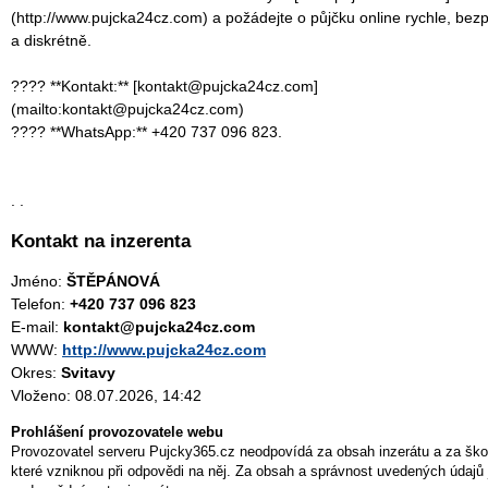
(http://www.pujcka24cz.com) a požádejte o půjčku online rychle, bez
a diskrétně.
???? **Kontakt:** [kontakt@pujcka24cz.com]
(mailto:kontakt@pujcka24cz.com)
???? **WhatsApp:** +420 737 096 823.
. .
Kontakt na inzerenta
Jméno:
ŠTĚPÁNOVÁ
Telefon:
+420 737 096 823
E-mail:
kontakt@pujcka24cz.com
WWW:
http://www.pujcka24cz.com
Okres:
Svitavy
Vloženo: 08.07.2026, 14:42
Prohlášení provozovatele webu
Provozovatel serveru Pujcky365.cz neodpovídá za obsah inzerátu a za ško
které vzniknou při odpovědi na něj. Za obsah a správnost uvedených údajů 