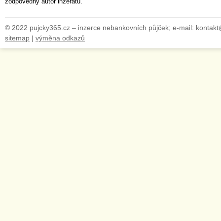
zodpovědný autor inzerátu.
© 2022 pujcky365.cz – inzerce nebankovních půjček; e-mail: kontak
sitemap
|
výměna odkazů