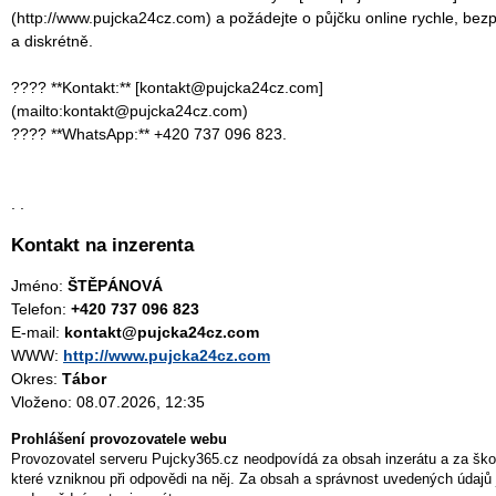
(http://www.pujcka24cz.com) a požádejte o půjčku online rychle, bez
a diskrétně.
???? **Kontakt:** [kontakt@pujcka24cz.com]
(mailto:kontakt@pujcka24cz.com)
???? **WhatsApp:** +420 737 096 823.
. .
Kontakt na inzerenta
Jméno:
ŠTĚPÁNOVÁ
Telefon:
+420 737 096 823
E-mail:
kontakt@pujcka24cz.com
WWW:
http://www.pujcka24cz.com
Okres:
Tábor
Vloženo: 08.07.2026, 12:35
Prohlášení provozovatele webu
Provozovatel serveru Pujcky365.cz neodpovídá za obsah inzerátu a za ško
které vzniknou při odpovědi na něj. Za obsah a správnost uvedených údajů 