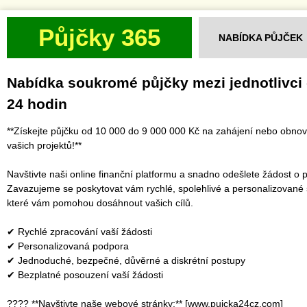
Půjčky 365
NABÍDKA PŮJČEK
Nabídka soukromé půjčky mezi jednotlivci
24 hodin
**Získejte půjčku od 10 000 do 9 000 000 Kč na zahájení nebo obno
vašich projektů!**
Navštivte naši online finanční platformu a snadno odešlete žádost o p
Zavazujeme se poskytovat vám rychlé, spolehlivé a personalizované 
které vám pomohou dosáhnout vašich cílů.
✔ Rychlé zpracování vaší žádosti
✔ Personalizovaná podpora
✔ Jednoduché, bezpečné, důvěrné a diskrétní postupy
✔ Bezplatné posouzení vaší žádosti
???? **Navštivte naše webové stránky:** [www.pujcka24cz.com]