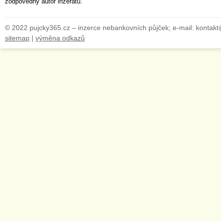
zodpovědný autor inzerátu.
© 2022 pujcky365.cz – inzerce nebankovních půjček; e-mail: kontak
sitemap
|
výměna odkazů