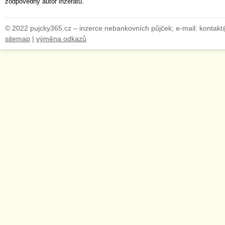
zodpovědný autor inzerátu.
© 2022 pujcky365.cz – inzerce nebankovních půjček; e-mail: kontak
sitemap
|
výměna odkazů