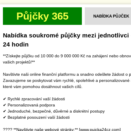
Půjčky 365
NABÍDKA PŮJČEK
Nabídka soukromé půjčky mezi jednotlivci
24 hodin
**Získejte půjčku od 10 000 do 9 000 000 Kč na zahájení nebo obno
vašich projektů!**
Navštivte naši online finanční platformu a snadno odešlete žádost o p
Zavazujeme se poskytovat vám rychlé, spolehlivé a personalizované 
které vám pomohou dosáhnout vašich cílů.
✔ Rychlé zpracování vaší žádosti
✔ Personalizovaná podpora
✔ Jednoduché, bezpečné, důvěrné a diskrétní postupy
✔ Bezplatné posouzení vaší žádosti
???? **Navštivte naše webové stránky:** [www.pujcka24cz.com]