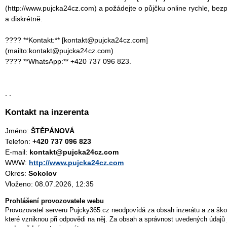
(http://www.pujcka24cz.com) a požádejte o půjčku online rychle, bez
a diskrétně.
???? **Kontakt:** [kontakt@pujcka24cz.com]
(mailto:kontakt@pujcka24cz.com)
???? **WhatsApp:** +420 737 096 823.
. .
Kontakt na inzerenta
Jméno:
ŠTĚPÁNOVÁ
Telefon:
+420 737 096 823
E-mail:
kontakt@pujcka24cz.com
WWW:
http://www.pujcka24cz.com
Okres:
Sokolov
Vloženo: 08.07.2026, 12:35
Prohlášení provozovatele webu
Provozovatel serveru Pujcky365.cz neodpovídá za obsah inzerátu a za ško
které vzniknou při odpovědi na něj. Za obsah a správnost uvedených údajů 