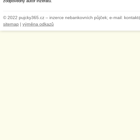
zodpovědný autor inzerátu.
© 2022 pujcky365.cz – inzerce nebankovních půjček; e-mail: kontak
sitemap
|
výměna odkazů