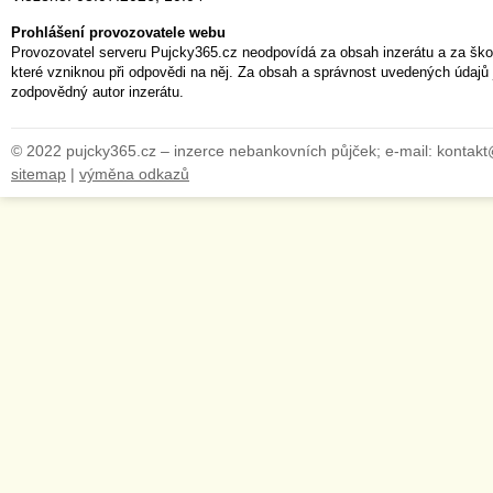
Prohlášení provozovatele webu
Provozovatel serveru Pujcky365.cz neodpovídá za obsah inzerátu a za ško
které vzniknou při odpovědi na něj. Za obsah a správnost uvedených údajů 
zodpovědný autor inzerátu.
© 2022 pujcky365.cz – inzerce nebankovních půjček; e-mail: kontak
sitemap
|
výměna odkazů