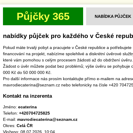
Půjčky 365
NABÍDKA PŮJČEK
nabídky půjček pro každého v České repub
Pokud máte trvalý pobyt a pracujete v České republice a potřebujete
financování na projekt, nabízíme spolehlivé a diskrétní úvěrové služb
které vám pomohou s celým procesem žádosti až do obdržení úvěru.
Žádost o úvěr můžete podat bez problémů; výše úvěru se pohybuje 
000 Kč do 50 000 000 Kč.
Pro další informace nás prosím kontaktujte přímo e-mailem na adres
mavrodiecaterina@seznam.cz nebo telefonicky na čísle +420 70472
Kontakt na inzerenta
Jméno:
ecaterina
Telefon:
+420704725825
E-mail:
mavrodiecaterina@seznam.cz
Okres:
Celá ČR
Vloženo: 08.07.2026, 10:04