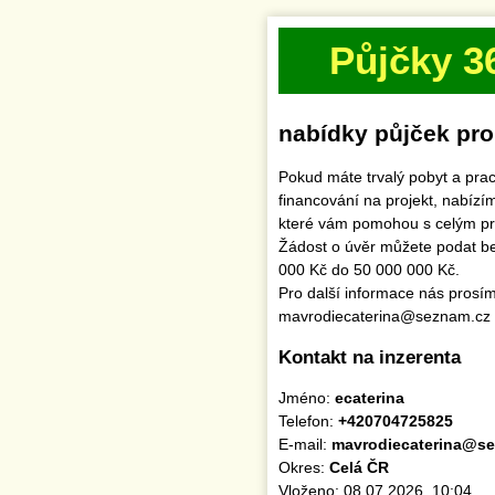
Půjčky 3
nabídky půjček pro
Pokud máte trvalý pobyt a prac
financování na projekt, nabízím
které vám pomohou s celým pr
Žádost o úvěr můžete podat b
000 Kč do 50 000 000 Kč.
Pro další informace nás prosí
mavrodiecaterina@seznam.cz n
Kontakt na inzerenta
Jméno:
ecaterina
Telefon:
+420704725825
E-mail:
mavrodiecaterina@s
Okres:
Celá ČR
Vloženo: 08.07.2026, 10:04