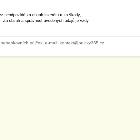
cz neodpovídá za obsah inzerátu a za škody,
ěj. Za obsah a správnost uvedených údajů je vždy
 nebankovních půjček; e-mail: kontakt@pujcky365.cz