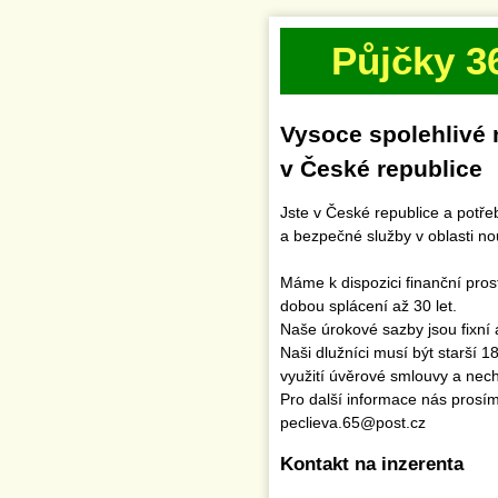
Půjčky 3
Vysoce spolehlivé 
v České republice
Jste v České republice a potř
a bezpečné služby v oblasti n
Máme k dispozici finanční pro
dobou splácení až 30 let.
Naše úrokové sazby jsou fixní 
Naši dlužníci musí být starší 1
využití úvěrové smlouvy a necht
Pro další informace nás prosí
peclieva.65@post.cz
Kontakt na inzerenta