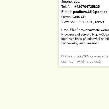
Jméno:
eva
Telefon:
+420704725825
E-mail:
peclieva.65@post.cz
Okres:
Celá ČR
Vloženo: 08.07.2026, 09:59
Prohlášení provozovatele webu
Provozovatel serveru Pujcky365.
které vzniknou při odpovědi na n
zodpovědný autor inzerátu.
© 2022 pujcky365.cz – inzerce
sitemap
|
výměna odkazů