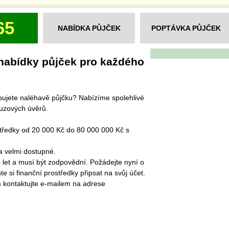
65
NABÍDKA PŮJČEK
POPTÁVKA PŮJČEK
nabídky půjček pro každého
ebujete naléhavě půjčku? Nabízíme spolehlivé
ouzových úvěrů.
středky od 20 000 Kč do 80 000 000 Kč s
a velmi dostupné.
8 let a musí být zodpovědní. Požádejte nyní o
e si finanční prostředky připsat na svůj účet.
m kontaktujte e-mailem na adrese