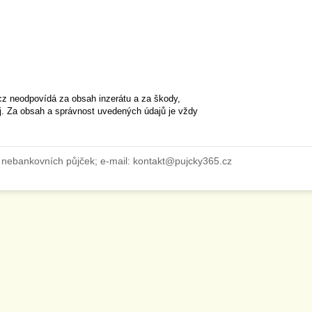
cz neodpovídá za obsah inzerátu a za škody,
ěj. Za obsah a správnost uvedených údajů je vždy
 nebankovních půjček; e-mail: kontakt@pujcky365.cz