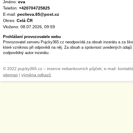
Jméno:
eva
Telefon:
+420704725825
E-mail:
peclieva.65@post.cz
Okres:
Celá ČR
Vloženo: 08.07.2026, 09:59
Prohlášení provozovatele webu
Provozovatel serveru Pujcky365.cz neodpovídá za obsah inzerátu a za ško
které vzniknou při odpovědi na něj. Za obsah a správnost uvedených údajů 
zodpovědný autor inzerátu.
© 2022 pujcky365.cz – inzerce nebankovních půjček; e-mail: kontak
sitemap
|
výměna odkazů