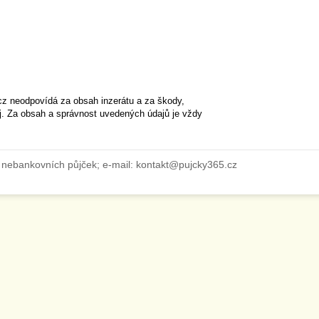
cz neodpovídá za obsah inzerátu a za škody,
ěj. Za obsah a správnost uvedených údajů je vždy
 nebankovních půjček; e-mail: kontakt@pujcky365.cz