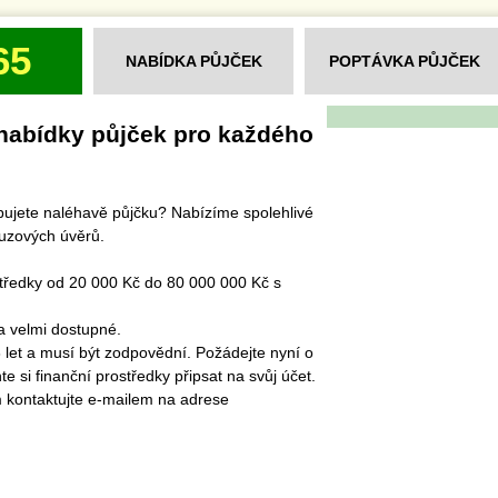
65
NABÍDKA PŮJČEK
POPTÁVKA PŮJČEK
nabídky půjček pro každého
ebujete naléhavě půjčku? Nabízíme spolehlivé
ouzových úvěrů.
středky od 20 000 Kč do 80 000 000 Kč s
a velmi dostupné.
8 let a musí být zodpovědní. Požádejte nyní o
e si finanční prostředky připsat na svůj účet.
m kontaktujte e-mailem na adrese