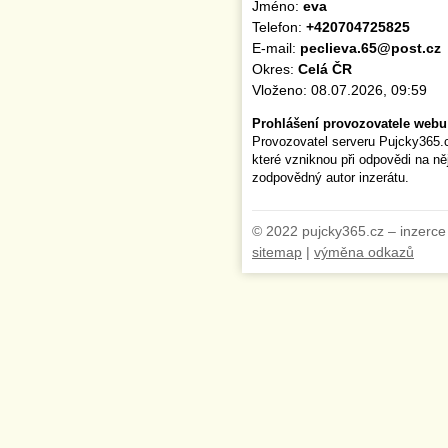
Jméno:
eva
Telefon:
+420704725825
E-mail:
peclieva.65@post.cz
Okres:
Celá ČR
Vloženo: 08.07.2026, 09:59
Prohlášení provozovatele webu
Provozovatel serveru Pujcky365.
které vzniknou při odpovědi na n
zodpovědný autor inzerátu.
© 2022 pujcky365.cz – inzerce
sitemap
|
výměna odkazů