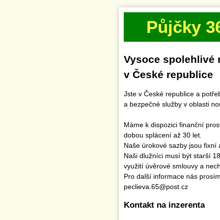
Půjčky 3
Vysoce spolehlivé 
v České republice
Jste v České republice a potř
a bezpečné služby v oblasti n
Máme k dispozici finanční pro
dobou splácení až 30 let.
Naše úrokové sazby jsou fixní 
Naši dlužníci musí být starší 1
využití úvěrové smlouvy a necht
Pro další informace nás prosí
peclieva.65@post.cz
Kontakt na inzerenta