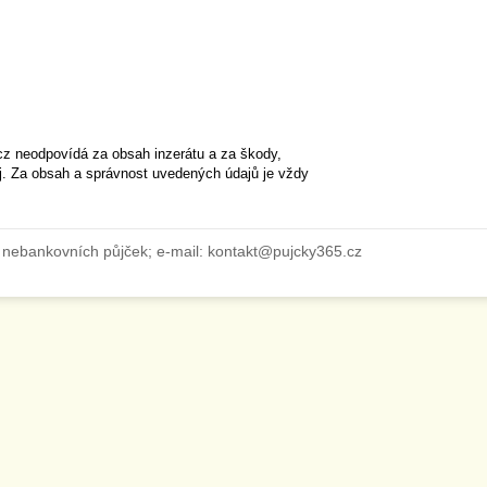
cz neodpovídá za obsah inzerátu a za škody,
ěj. Za obsah a správnost uvedených údajů je vždy
 nebankovních půjček; e-mail: kontakt@pujcky365.cz