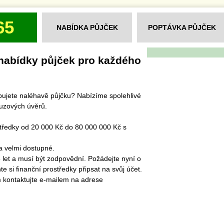
65
NABÍDKA PŮJČEK
POPTÁVKA PŮJČEK
nabídky půjček pro každého
ebujete naléhavě půjčku? Nabízíme spolehlivé
ouzových úvěrů.
středky od 20 000 Kč do 80 000 000 Kč s
a velmi dostupné.
8 let a musí být zodpovědní. Požádejte nyní o
e si finanční prostředky připsat na svůj účet.
m kontaktujte e-mailem na adrese