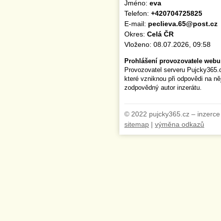
Jméno:
eva
Telefon:
+420704725825
E-mail:
peclieva.65@post.cz
Okres:
Celá ČR
Vloženo: 08.07.2026, 09:58
Prohlášení provozovatele webu
Provozovatel serveru Pujcky365.
které vzniknou při odpovědi na n
zodpovědný autor inzerátu.
© 2022 pujcky365.cz – inzerce
sitemap
|
výměna odkazů