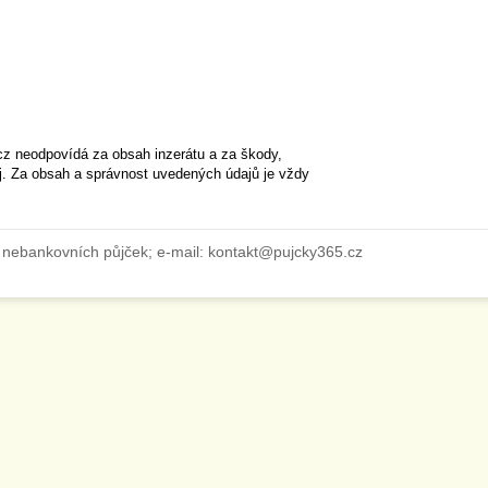
cz neodpovídá za obsah inzerátu a za škody,
ěj. Za obsah a správnost uvedených údajů je vždy
 nebankovních půjček; e-mail: kontakt@pujcky365.cz