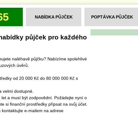
65
NABÍDKA PŮJČEK
POPTÁVKA PŮJČEK
nabídky půjček pro každého
ebujete naléhavě půjčku? Nabízíme spolehlivé
ouzových úvěrů.
středky od 20 000 Kč do 80 000 000 Kč s
a velmi dostupné.
8 let a musí být zodpovědní. Požádejte nyní o
e si finanční prostředky připsat na svůj účet.
m kontaktujte e-mailem na adrese