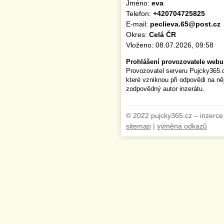
Jméno:
eva
Telefon:
+420704725825
E-mail:
peclieva.65@post.cz
Okres:
Celá ČR
Vloženo: 08.07.2026, 09:58
Prohlášení provozovatele webu
Provozovatel serveru Pujcky365.
které vzniknou při odpovědi na n
zodpovědný autor inzerátu.
© 2022 pujcky365.cz – inzerce
sitemap
|
výměna odkazů