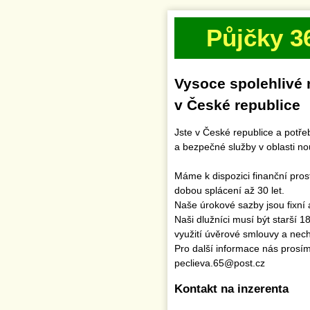
Půjčky 3
Vysoce spolehlivé 
v České republice
Jste v České republice a potř
a bezpečné služby v oblasti n
Máme k dispozici finanční pro
dobou splácení až 30 let.
Naše úrokové sazby jsou fixní 
Naši dlužníci musí být starší 1
využití úvěrové smlouvy a necht
Pro další informace nás prosí
peclieva.65@post.cz
Kontakt na inzerenta