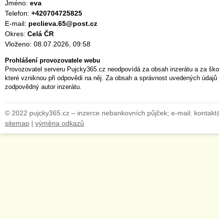
Jméno:
eva
Telefon:
+420704725825
E-mail:
peclieva.65@post.cz
Okres:
Celá ČR
Vloženo: 08.07.2026, 09:58
Prohlášení provozovatele webu
Provozovatel serveru Pujcky365.cz neodpovídá za obsah inzerátu a za ško
které vzniknou při odpovědi na něj. Za obsah a správnost uvedených údajů 
zodpovědný autor inzerátu.
© 2022 pujcky365.cz – inzerce nebankovních půjček; e-mail: kontak
sitemap
|
výměna odkazů