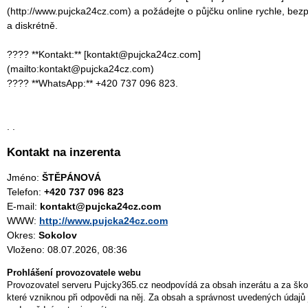
(http://www.pujcka24cz.com) a požádejte o půjčku online rychle, bez
a diskrétně.
???? **Kontakt:** [kontakt@pujcka24cz.com]
(mailto:kontakt@pujcka24cz.com)
???? **WhatsApp:** +420 737 096 823.
. .
Kontakt na inzerenta
Jméno:
ŠTĚPÁNOVÁ
Telefon:
+420 737 096 823
E-mail:
kontakt@pujcka24cz.com
WWW:
http://www.pujcka24cz.com
Okres:
Sokolov
Vloženo: 08.07.2026, 08:36
Prohlášení provozovatele webu
Provozovatel serveru Pujcky365.cz neodpovídá za obsah inzerátu a za ško
které vzniknou při odpovědi na něj. Za obsah a správnost uvedených údajů 