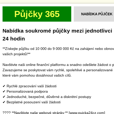
Půjčky 365
NABÍDKA PŮJČEK
Nabídka soukromé půjčky mezi jednotlivci
24 hodin
**Získejte půjčku od 10 000 do 9 000 000 Kč na zahájení nebo obno
vašich projektů!**
Navštivte naši online finanční platformu a snadno odešlete žádost o p
Zavazujeme se poskytovat vám rychlé, spolehlivé a personalizované 
které vám pomohou dosáhnout vašich cílů.
✔ Rychlé zpracování vaší žádosti
✔ Personalizovaná podpora
✔ Jednoduché, bezpečné, důvěrné a diskrétní postupy
✔ Bezplatné posouzení vaší žádosti
???? **Navštivte naše webové stránky:** [www.pujcka24cz.com]