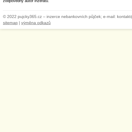
zodpovědný autor inzerátu.
© 2022 pujcky365.cz – inzerce nebankovních půjček; e-mail: kontak
sitemap
|
výměna odkazů