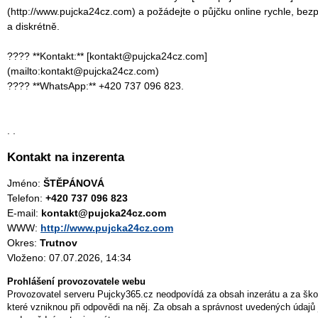
(http://www.pujcka24cz.com) a požádejte o půjčku online rychle, bez
a diskrétně.
???? **Kontakt:** [kontakt@pujcka24cz.com]
(mailto:kontakt@pujcka24cz.com)
???? **WhatsApp:** +420 737 096 823.
. .
Kontakt na inzerenta
Jméno:
ŠTĚPÁNOVÁ
Telefon:
+420 737 096 823
E-mail:
kontakt@pujcka24cz.com
WWW:
http://www.pujcka24cz.com
Okres:
Trutnov
Vloženo: 07.07.2026, 14:34
Prohlášení provozovatele webu
Provozovatel serveru Pujcky365.cz neodpovídá za obsah inzerátu a za ško
které vzniknou při odpovědi na něj. Za obsah a správnost uvedených údajů 