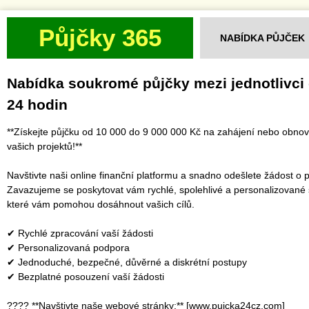
Půjčky 365
NABÍDKA PŮJČEK
Nabídka soukromé půjčky mezi jednotlivci
24 hodin
**Získejte půjčku od 10 000 do 9 000 000 Kč na zahájení nebo obno
vašich projektů!**
Navštivte naši online finanční platformu a snadno odešlete žádost o p
Zavazujeme se poskytovat vám rychlé, spolehlivé a personalizované 
které vám pomohou dosáhnout vašich cílů.
✔ Rychlé zpracování vaší žádosti
✔ Personalizovaná podpora
✔ Jednoduché, bezpečné, důvěrné a diskrétní postupy
✔ Bezplatné posouzení vaší žádosti
???? **Navštivte naše webové stránky:** [www.pujcka24cz.com]