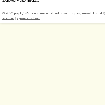
zodpovědný autor inzerátu.
© 2022 pujcky365.cz – inzerce nebankovních půjček; e-mail: kontak
sitemap
|
výměna odkazů