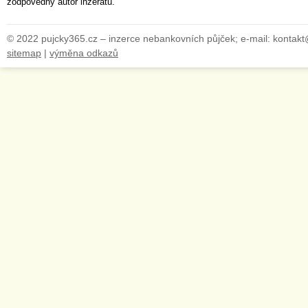
zodpovědný autor inzerátu.
© 2022 pujcky365.cz – inzerce nebankovních půjček; e-mail: kontak
sitemap
|
výměna odkazů