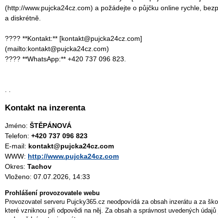
(http://www.pujcka24cz.com) a požádejte o půjčku online rychle, bez
a diskrétně.
???? **Kontakt:** [kontakt@pujcka24cz.com]
(mailto:kontakt@pujcka24cz.com)
???? **WhatsApp:** +420 737 096 823.
. .
Kontakt na inzerenta
Jméno:
ŠTĚPÁNOVÁ
Telefon:
+420 737 096 823
E-mail:
kontakt@pujcka24cz.com
WWW:
http://www.pujcka24cz.com
Okres:
Tachov
Vloženo: 07.07.2026, 14:33
Prohlášení provozovatele webu
Provozovatel serveru Pujcky365.cz neodpovídá za obsah inzerátu a za ško
které vzniknou při odpovědi na něj. Za obsah a správnost uvedených údajů 