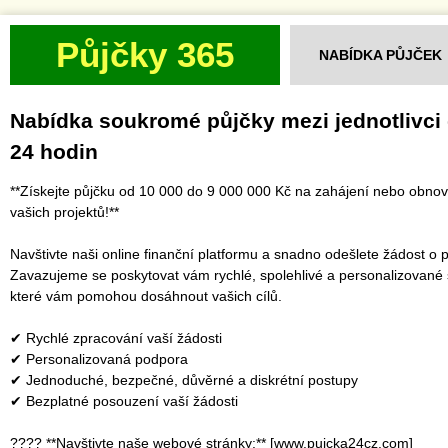
Půjčky 365
NABÍDKA PŮJČEK
Nabídka soukromé půjčky mezi jednotlivci
24 hodin
**Získejte půjčku od 10 000 do 9 000 000 Kč na zahájení nebo obno
vašich projektů!**
Navštivte naši online finanční platformu a snadno odešlete žádost o p
Zavazujeme se poskytovat vám rychlé, spolehlivé a personalizované 
které vám pomohou dosáhnout vašich cílů.
✔ Rychlé zpracování vaší žádosti
✔ Personalizovaná podpora
✔ Jednoduché, bezpečné, důvěrné a diskrétní postupy
✔ Bezplatné posouzení vaší žádosti
???? **Navštivte naše webové stránky:** [www.pujcka24cz.com]