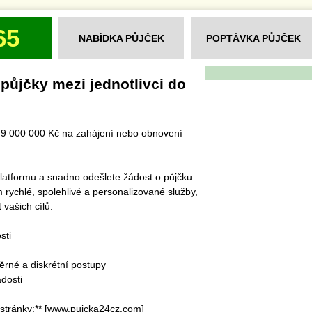
65
NABÍDKA PŮJČEK
POPTÁVKA PŮJČEK
ůjčky mezi jednotlivci do
o 9 000 000 Kč na zahájení nebo obnovení
 platformu a snadno odešlete žádost o půjčku.
rychlé, spolehlivé a personalizované služby,
vašich cílů.
sti
rné a diskrétní postupy
dosti
stránky:** [www.pujcka24cz.com]