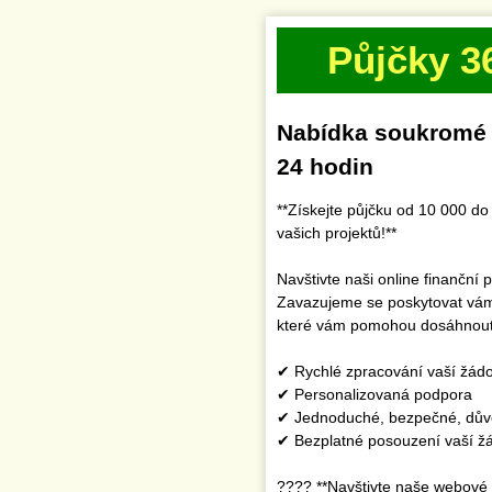
Půjčky 3
Nabídka soukromé p
24 hodin
**Získejte půjčku od 10 000 d
vašich projektů!**
Navštivte naši online finanční
Zavazujeme se poskytovat vám 
které vám pomohou dosáhnout 
✔ Rychlé zpracování vaší žádo
✔ Personalizovaná podpora
✔ Jednoduché, bezpečné, důvě
✔ Bezplatné posouzení vaší žá
???? **Navštivte naše webové 