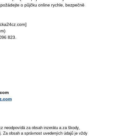
požádejte o půjčku online rychle, bezpečně
jcka24cz.com]
om)
096 823.
.com
cz.com
cz neodpovídá za obsah inzerátu a za škody,
ěj. Za obsah a správnost uvedených údajů je vždy