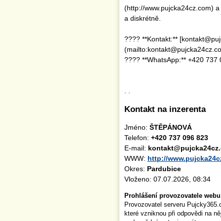
(http://www.pujcka24cz.com) a 
a diskrétně.
???? **Kontakt:** [kontakt@pu
(mailto:kontakt@pujcka24cz.c
???? **WhatsApp:** +420 737 
. .
Kontakt na inzerenta
Jméno:
ŠTĚPÁNOVÁ
Telefon:
+420 737 096 823
E-mail:
kontakt@pujcka24cz
WWW:
http://www.pujcka24
Okres:
Pardubice
Vloženo: 07.07.2026, 08:34
Prohlášení provozovatele webu
Provozovatel serveru Pujcky365.
které vzniknou při odpovědi na n