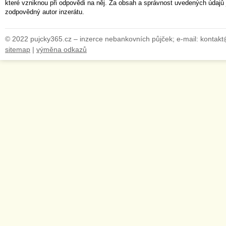
které vzniknou při odpovědi na něj. Za obsah a správnost uvedených údajů 
zodpovědný autor inzerátu.
© 2022 pujcky365.cz – inzerce nebankovních půjček; e-mail: kontak
sitemap
|
výměna odkazů