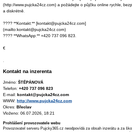
(http://www.pujcka24cz.com) a požádejte o půjčku online rychle, bez
a diskrétně.
???? **Kontakt:** [kontakt@pujcka24cz.com]
(mailto:kontakt@pujcka24cz.com)
???? **WhatsApp:** +420 737 096 823.
€
.
Kontakt na inzerenta
Jméno:
ŠTĚPÁNOVÁ
Telefon:
+420 737 096 823
E-mail:
kontakt@pujcka24cz.com
WWW:
http://www.pujcka24cz.com
Okres:
Břeclav
Vloženo: 06.07.2026, 18:21
Prohlášení provozovatele webu
Provozovatel serveru Pujcky365.cz neodpovídá za obsah inzerátu a za ško