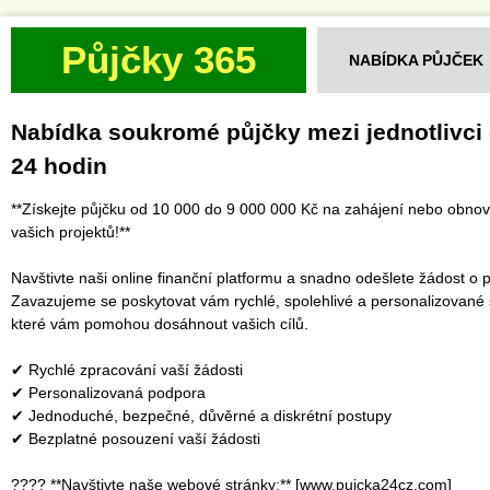
Půjčky 365
NABÍDKA PŮJČEK
Nabídka soukromé půjčky mezi jednotlivci
24 hodin
**Získejte půjčku od 10 000 do 9 000 000 Kč na zahájení nebo obno
vašich projektů!**
Navštivte naši online finanční platformu a snadno odešlete žádost o p
Zavazujeme se poskytovat vám rychlé, spolehlivé a personalizované 
které vám pomohou dosáhnout vašich cílů.
✔ Rychlé zpracování vaší žádosti
✔ Personalizovaná podpora
✔ Jednoduché, bezpečné, důvěrné a diskrétní postupy
✔ Bezplatné posouzení vaší žádosti
???? **Navštivte naše webové stránky:** [www.pujcka24cz.com]