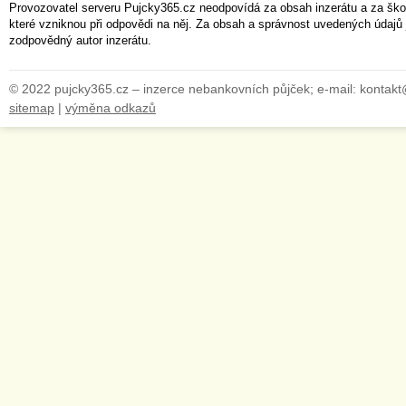
Provozovatel serveru Pujcky365.cz neodpovídá za obsah inzerátu a za ško
které vzniknou při odpovědi na něj. Za obsah a správnost uvedených údajů 
zodpovědný autor inzerátu.
© 2022 pujcky365.cz – inzerce nebankovních půjček; e-mail: kontak
sitemap
|
výměna odkazů