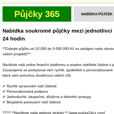
Půjčky 365
NABÍDKA PŮJČEK
Nabídka soukromé půjčky mezi jednotlivci
24 hodin
**Získejte půjčku od 10 000 do 9 000 000 Kč na zahájení nebo obno
vašich projektů!**
Navštivte naši online finanční platformu a snadno odešlete žádost o p
Zavazujeme se poskytovat vám rychlé, spolehlivé a personalizované 
které vám pomohou dosáhnout vašich cílů.
✔ Rychlé zpracování vaší žádosti
✔ Personalizovaná podpora
✔ Jednoduché, bezpečné, důvěrné a diskrétní postupy
✔ Bezplatné posouzení vaší žádosti
???? **Navštivte naše webové stránky:** [www.pujcka24cz.com]