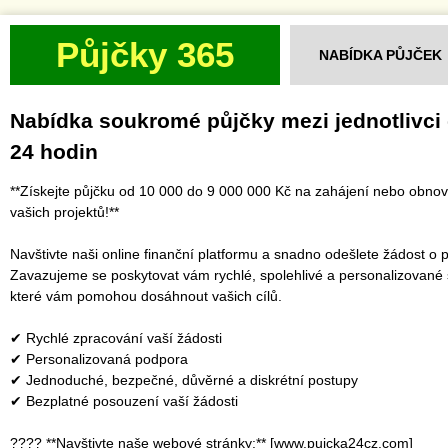
Půjčky 365
NABÍDKA PŮJČEK
Nabídka soukromé půjčky mezi jednotlivci
24 hodin
**Získejte půjčku od 10 000 do 9 000 000 Kč na zahájení nebo obno
vašich projektů!**
Navštivte naši online finanční platformu a snadno odešlete žádost o p
Zavazujeme se poskytovat vám rychlé, spolehlivé a personalizované 
které vám pomohou dosáhnout vašich cílů.
✔ Rychlé zpracování vaší žádosti
✔ Personalizovaná podpora
✔ Jednoduché, bezpečné, důvěrné a diskrétní postupy
✔ Bezplatné posouzení vaší žádosti
???? **Navštivte naše webové stránky:** [www.pujcka24cz.com]