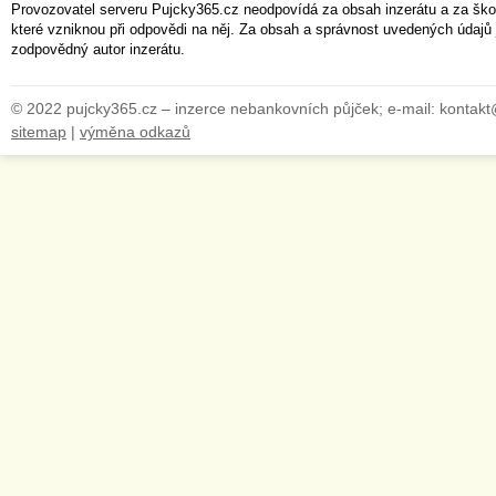
Provozovatel serveru Pujcky365.cz neodpovídá za obsah inzerátu a za ško
které vzniknou při odpovědi na něj. Za obsah a správnost uvedených údajů 
zodpovědný autor inzerátu.
© 2022 pujcky365.cz – inzerce nebankovních půjček; e-mail: kontak
sitemap
|
výměna odkazů