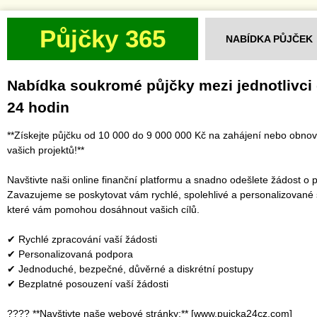
Půjčky 365
NABÍDKA PŮJČEK
Nabídka soukromé půjčky mezi jednotlivci
24 hodin
**Získejte půjčku od 10 000 do 9 000 000 Kč na zahájení nebo obno
vašich projektů!**
Navštivte naši online finanční platformu a snadno odešlete žádost o p
Zavazujeme se poskytovat vám rychlé, spolehlivé a personalizované 
které vám pomohou dosáhnout vašich cílů.
✔ Rychlé zpracování vaší žádosti
✔ Personalizovaná podpora
✔ Jednoduché, bezpečné, důvěrné a diskrétní postupy
✔ Bezplatné posouzení vaší žádosti
???? **Navštivte naše webové stránky:** [www.pujcka24cz.com]