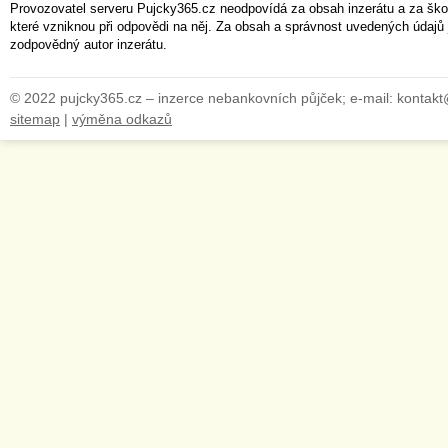
Provozovatel serveru Pujcky365.cz neodpovídá za obsah inzerátu a za ško
které vzniknou při odpovědi na něj. Za obsah a správnost uvedených údajů 
zodpovědný autor inzerátu.
© 2022 pujcky365.cz – inzerce nebankovních půjček; e-mail: kontak
sitemap
|
výměna odkazů