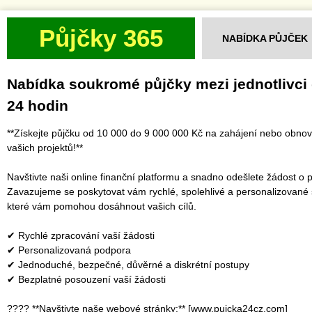
Půjčky 365
NABÍDKA PŮJČEK
Nabídka soukromé půjčky mezi jednotlivci
24 hodin
**Získejte půjčku od 10 000 do 9 000 000 Kč na zahájení nebo obno
vašich projektů!**
Navštivte naši online finanční platformu a snadno odešlete žádost o p
Zavazujeme se poskytovat vám rychlé, spolehlivé a personalizované 
které vám pomohou dosáhnout vašich cílů.
✔ Rychlé zpracování vaší žádosti
✔ Personalizovaná podpora
✔ Jednoduché, bezpečné, důvěrné a diskrétní postupy
✔ Bezplatné posouzení vaší žádosti
???? **Navštivte naše webové stránky:** [www.pujcka24cz.com]