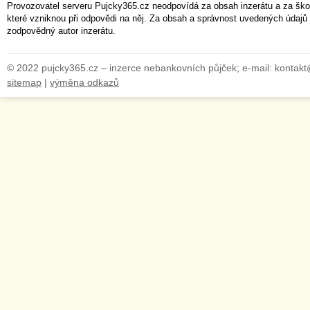
Provozovatel serveru Pujcky365.cz neodpovídá za obsah inzerátu a za ško
které vzniknou při odpovědi na něj. Za obsah a správnost uvedených údajů 
zodpovědný autor inzerátu.
© 2022 pujcky365.cz – inzerce nebankovních půjček; e-mail: kontak
sitemap
|
výměna odkazů