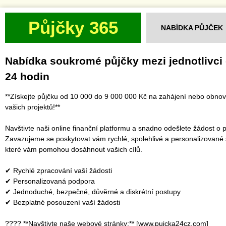
Půjčky 365
NABÍDKA PŮJČEK
Nabídka soukromé půjčky mezi jednotlivci
24 hodin
**Získejte půjčku od 10 000 do 9 000 000 Kč na zahájení nebo obno
vašich projektů!**
Navštivte naši online finanční platformu a snadno odešlete žádost o p
Zavazujeme se poskytovat vám rychlé, spolehlivé a personalizované 
které vám pomohou dosáhnout vašich cílů.
✔ Rychlé zpracování vaší žádosti
✔ Personalizovaná podpora
✔ Jednoduché, bezpečné, důvěrné a diskrétní postupy
✔ Bezplatné posouzení vaší žádosti
???? **Navštivte naše webové stránky:** [www.pujcka24cz.com]