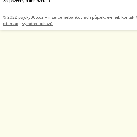
zodpovědný autor inzerátu.
© 2022 pujcky365.cz – inzerce nebankovních půjček; e-mail: kontak
sitemap
|
výměna odkazů