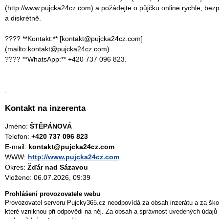
(http://www.pujcka24cz.com) a požádejte o půjčku online rychle, bez
a diskrétně.
???? **Kontakt:** [kontakt@pujcka24cz.com]
(mailto:kontakt@pujcka24cz.com)
???? **WhatsApp:** +420 737 096 823.
.
Kontakt na inzerenta
Jméno:
ŠTĚPÁNOVÁ
Telefon:
+420 737 096 823
E-mail:
kontakt@pujcka24cz.com
WWW:
http://www.pujcka24cz.com
Okres:
Žďár nad Sázavou
Vloženo: 06.07.2026, 09:39
Prohlášení provozovatele webu
Provozovatel serveru Pujcky365.cz neodpovídá za obsah inzerátu a za ško
které vzniknou při odpovědi na něj. Za obsah a správnost uvedených údajů 