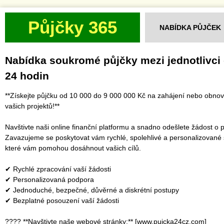
Půjčky 365
NABÍDKA PŮJČEK
Nabídka soukromé půjčky mezi jednotlivci
24 hodin
**Získejte půjčku od 10 000 do 9 000 000 Kč na zahájení nebo obno
vašich projektů!**
Navštivte naši online finanční platformu a snadno odešlete žádost o p
Zavazujeme se poskytovat vám rychlé, spolehlivé a personalizované 
které vám pomohou dosáhnout vašich cílů.
✔ Rychlé zpracování vaší žádosti
✔ Personalizovaná podpora
✔ Jednoduché, bezpečné, důvěrné a diskrétní postupy
✔ Bezplatné posouzení vaší žádosti
???? **Navštivte naše webové stránky:** [www.pujcka24cz.com]