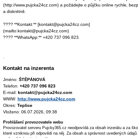
(http://www.pujcka24cz.com) a požádejte o půjčku online rychle, bez
a diskrétně.
???? **Kontakt:** [kontakt@pujcka24cz.com]
(mailto:kontakt@pujcka24cz.com)
???? **WhatsApp:** +420 737 096 823.
.
Kontakt na inzerenta
Jméno:
ŠTĚPÁNOVÁ
Telefon:
+420 737 096 823
E-mail:
kontakt@pujcka24cz.com
WWW:
http://www.pujcka24cz.com
Okres:
Teplice
Vloženo: 06.07.2026, 09:38
Prohlášení provozovatele webu
Provozovatel serveru Pujcky365.cz neodpovídá za obsah inzerátu a za ško
které vzniknou při odpovědi na něj. Za obsah a správnost uvedených údajů 