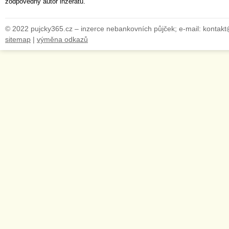
zodpovědný autor inzerátu.
© 2022 pujcky365.cz – inzerce nebankovních půjček; e-mail: kontak
sitemap
|
výměna odkazů