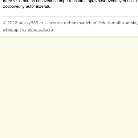
které vzniknou při odpovědi na něj. Za obsah a správnost uvedených údajů 
zodpovědný autor inzerátu.
© 2022 pujcky365.cz – inzerce nebankovních půjček; e-mail: kontak
sitemap
|
výměna odkazů