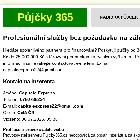
Půjčky 365
NABÍDKA PŮJČEK
Profesionální služby bez požadavku na zá
Hledáte spolehlivého partnera pro financování? Poskytuji půjčky od 
Kč do 25 000 000 Kč s férovými podmínkami a rychlým vyřízením. Pr
informací nás neváhejte kontaktovat e-mailem. E-mail:
capitaleexpress22@gmail.com
Kontakt na inzerenta
Jméno:
Capitale Express
Telefon:
0780788234
E-mail:
capitaleexpress22@gmail.com
Okres:
Celá ČR
Vloženo: 06.07.2026, 09:36
Prohlášení provozovatele webu
Provozovatel serveru Pujcky365.cz neodpovídá za obsah inzerátu a za ško