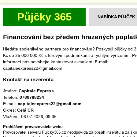
Půjčky 365
NABÍDKA PŮJČEK
Financování bez předem hrazených poplat
Hledáte spolehlivého partnera pro financování? Poskytuji půjčky od 
Kč do 25 000 000 Kč s férovými podmínkami a rychlým vyřízením. Pr
informací nás neváhejte kontaktovat e-mailem. E-mail:
capitaleexpress22@gmail.com
Kontakt na inzerenta
Jméno:
Capitale Express
Telefon:
0780788234
E-mail:
capitaleexpress22@gmail.com
Okres:
Celá ČR
Vloženo: 06.07.2026, 09:36
Prohlášení provozovatele webu
Provozovatel serveru Pujcky365.cz neodpovídá za obsah inzerátu a za ško