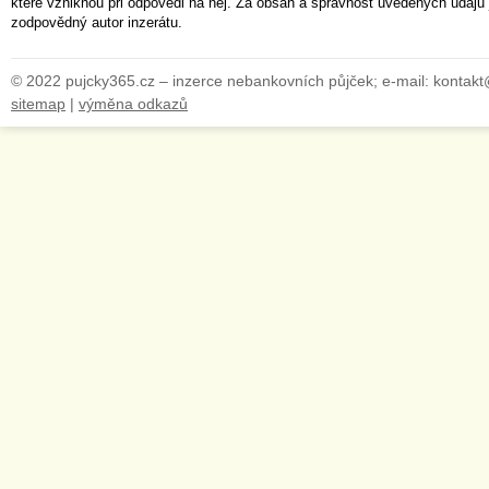
které vzniknou při odpovědi na něj. Za obsah a správnost uvedených údajů 
zodpovědný autor inzerátu.
© 2022 pujcky365.cz – inzerce nebankovních půjček; e-mail: kontak
sitemap
|
výměna odkazů