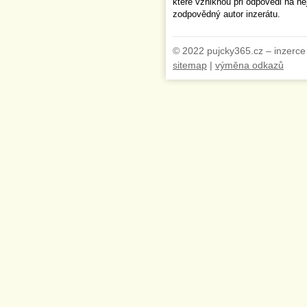
které vzniknou při odpovědi na n
zodpovědný autor inzerátu.
© 2022 pujcky365.cz – inzerce
sitemap
|
výměna odkazů