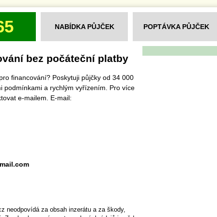
65
NABÍDKA PŮJČEK
POPTÁVKA PŮJČEK
ování bez počáteční platby
pro financování? Poskytuji půjčky od 34 000
i podmínkami a rychlým vyřízením. Pro více
tovat e-mailem. E-mail:
mail.com
cz neodpovídá za obsah inzerátu a za škody,