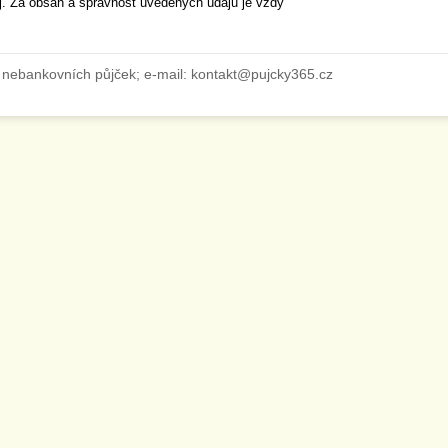
ěj. Za obsah a správnost uvedených údajů je vždy
 nebankovních půjček; e-mail: kontakt@pujcky365.cz