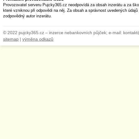
Provozovatel serveru Pujcky365.cz neodpovídá za obsah inzerátu a za ško
které vzniknou při odpovědi na něj. Za obsah a správnost uvedených údajů 
zodpovědný autor inzerátu.
© 2022 pujcky365.cz – inzerce nebankovních půjček; e-mail: kontak
sitemap
|
výměna odkazů