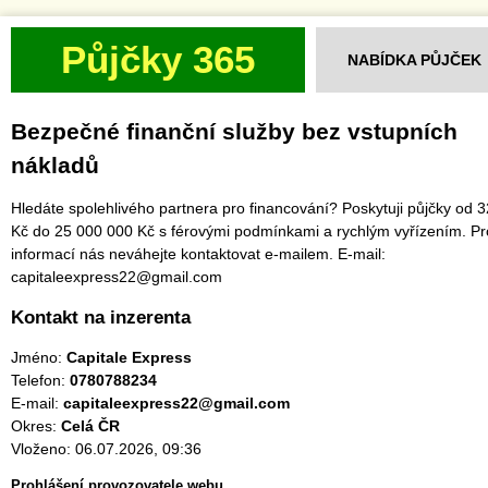
Půjčky 365
NABÍDKA PŮJČEK
Bezpečné finanční služby bez vstupních
nákladů
Hledáte spolehlivého partnera pro financování? Poskytuji půjčky od 
Kč do 25 000 000 Kč s férovými podmínkami a rychlým vyřízením. Pr
informací nás neváhejte kontaktovat e-mailem. E-mail:
capitaleexpress22@gmail.com
Kontakt na inzerenta
Jméno:
Capitale Express
Telefon:
0780788234
E-mail:
capitaleexpress22@gmail.com
Okres:
Celá ČR
Vloženo: 06.07.2026, 09:36
Prohlášení provozovatele webu