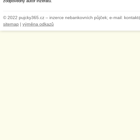
zodpovědný autor inzerátu.
© 2022 pujcky365.cz – inzerce nebankovních půjček; e-mail: kontak
sitemap
|
výměna odkazů