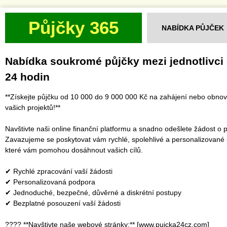
Půjčky 365
NABÍDKA PŮJČEK
Nabídka soukromé půjčky mezi jednotlivci
24 hodin
**Získejte půjčku od 10 000 do 9 000 000 Kč na zahájení nebo obno
vašich projektů!**
Navštivte naši online finanční platformu a snadno odešlete žádost o p
Zavazujeme se poskytovat vám rychlé, spolehlivé a personalizované 
které vám pomohou dosáhnout vašich cílů.
✔ Rychlé zpracování vaší žádosti
✔ Personalizovaná podpora
✔ Jednoduché, bezpečné, důvěrné a diskrétní postupy
✔ Bezplatné posouzení vaší žádosti
???? **Navštivte naše webové stránky:** [www.pujcka24cz.com]