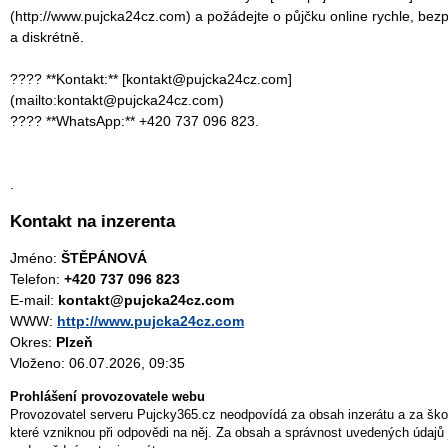
(http://www.pujcka24cz.com) a požádejte o půjčku online rychle, bez
a diskrétně.
???? **Kontakt:** [kontakt@pujcka24cz.com]
(mailto:kontakt@pujcka24cz.com)
???? **WhatsApp:** +420 737 096 823.
.
Kontakt na inzerenta
Jméno:
ŠTĚPÁNOVÁ
Telefon:
+420 737 096 823
E-mail:
kontakt@pujcka24cz.com
WWW:
http://www.pujcka24cz.com
Okres:
Plzeň
Vloženo: 06.07.2026, 09:35
Prohlášení provozovatele webu
Provozovatel serveru Pujcky365.cz neodpovídá za obsah inzerátu a za ško
které vzniknou při odpovědi na něj. Za obsah a správnost uvedených údajů 