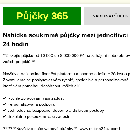
Půjčky 365
NABÍDKA PŮJČEK
Nabídka soukromé půjčky mezi jednotlivci
24 hodin
**Získejte půjčku od 10 000 do 9 000 000 Kč na zahájení nebo obno
vašich projektů!**
Navštivte naši online finanční platformu a snadno odešlete žádost o p
Zavazujeme se poskytovat vám rychlé, spolehlivé a personalizované 
které vám pomohou dosáhnout vašich cílů.
✔ Rychlé zpracování vaší žádosti
✔ Personalizovaná podpora
✔ Jednoduché, bezpečné, důvěrné a diskrétní postupy
✔ Bezplatné posouzení vaší žádosti
???? **Navštivte naše webové stránky:** [www.pujcka24cz.com]