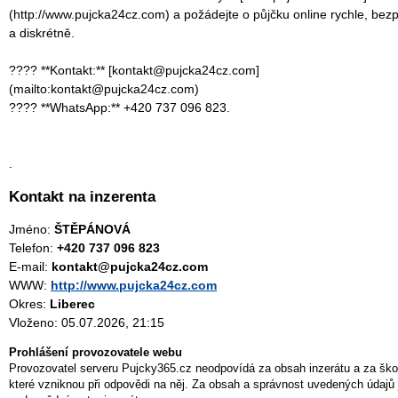
(http://www.pujcka24cz.com) a požádejte o půjčku online rychle, bez
a diskrétně.
???? **Kontakt:** [kontakt@pujcka24cz.com]
(mailto:kontakt@pujcka24cz.com)
???? **WhatsApp:** +420 737 096 823.
.
Kontakt na inzerenta
Jméno:
ŠTĚPÁNOVÁ
Telefon:
+420 737 096 823
E-mail:
kontakt@pujcka24cz.com
WWW:
http://www.pujcka24cz.com
Okres:
Liberec
Vloženo: 05.07.2026, 21:15
Prohlášení provozovatele webu
Provozovatel serveru Pujcky365.cz neodpovídá za obsah inzerátu a za ško
které vzniknou při odpovědi na něj. Za obsah a správnost uvedených údajů 