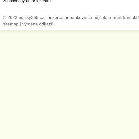
zodpovědný autor inzerátu.
© 2022 pujcky365.cz – inzerce nebankovních půjček; e-mail: kontak
sitemap
|
výměna odkazů