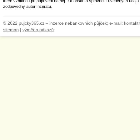
které vzniknou při odpovědi na něj. Za obsah a správnost uvedených údajů 
zodpovědný autor inzerátu.
© 2022 pujcky365.cz – inzerce nebankovních půjček; e-mail: kontak
sitemap
|
výměna odkazů