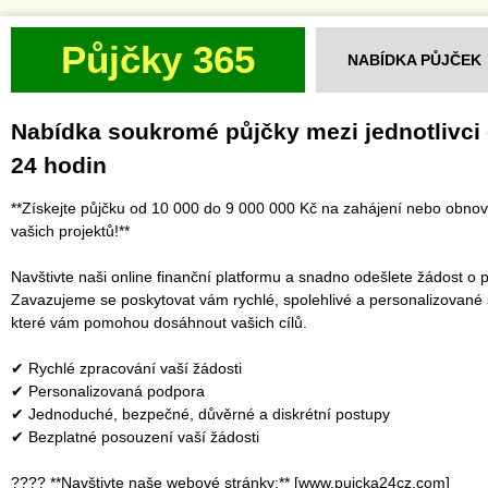
Půjčky 365
NABÍDKA PŮJČEK
Nabídka soukromé půjčky mezi jednotlivci
24 hodin
**Získejte půjčku od 10 000 do 9 000 000 Kč na zahájení nebo obno
vašich projektů!**
Navštivte naši online finanční platformu a snadno odešlete žádost o p
Zavazujeme se poskytovat vám rychlé, spolehlivé a personalizované 
které vám pomohou dosáhnout vašich cílů.
✔ Rychlé zpracování vaší žádosti
✔ Personalizovaná podpora
✔ Jednoduché, bezpečné, důvěrné a diskrétní postupy
✔ Bezplatné posouzení vaší žádosti
???? **Navštivte naše webové stránky:** [www.pujcka24cz.com]