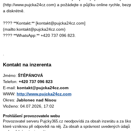
(http://www.pujcka24cz.com) a požádejte o půjčku online rychle, bez
a diskrétně.
???? **Kontakt:** [kontakt@pujcka24cz.com]
(mailto:kontakt@pujcka24cz.com)
???? **WhatsApp:** +420 737 096 823.
.
Kontakt na inzerenta
Jméno:
ŠTĚPÁNOVÁ
Telefon:
+420 737 096 823
E-mail:
kontakt@pujcka24cz.com
WWW:
http://www.pujcka24cz.com
Okres:
Jablonec nad Nisou
Vloženo: 04.07.2026, 17:02
Prohlášení provozovatele webu
Provozovatel serveru Pujcky365.cz neodpovídá za obsah inzerátu a za ško
které vzniknou při odpovědi na něj. Za obsah a správnost uvedených údajů 