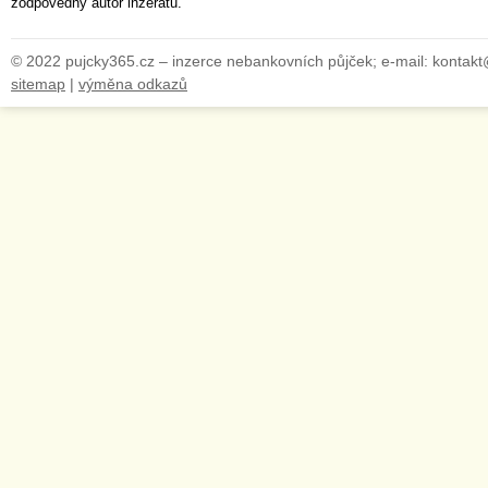
zodpovědný autor inzerátu.
© 2022 pujcky365.cz – inzerce nebankovních půjček; e-mail: kontak
sitemap
|
výměna odkazů