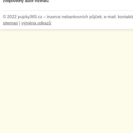
zodpovědný autor inzerátu.
© 2022 pujcky365.cz – inzerce nebankovních půjček; e-mail: kontak
sitemap
|
výměna odkazů