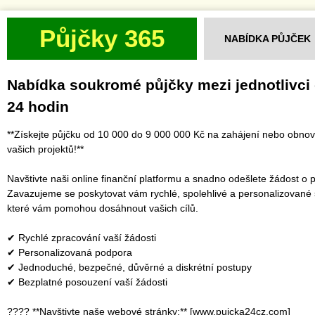
Půjčky 365
NABÍDKA PŮJČEK
Nabídka soukromé půjčky mezi jednotlivci
24 hodin
**Získejte půjčku od 10 000 do 9 000 000 Kč na zahájení nebo obno
vašich projektů!**
Navštivte naši online finanční platformu a snadno odešlete žádost o p
Zavazujeme se poskytovat vám rychlé, spolehlivé a personalizované 
které vám pomohou dosáhnout vašich cílů.
✔ Rychlé zpracování vaší žádosti
✔ Personalizovaná podpora
✔ Jednoduché, bezpečné, důvěrné a diskrétní postupy
✔ Bezplatné posouzení vaší žádosti
???? **Navštivte naše webové stránky:** [www.pujcka24cz.com]