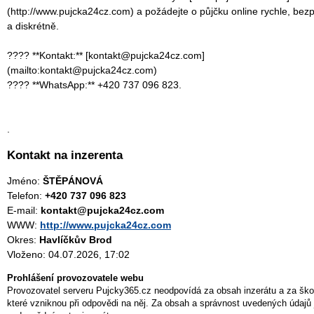
(http://www.pujcka24cz.com) a požádejte o půjčku online rychle, bez
a diskrétně.
???? **Kontakt:** [kontakt@pujcka24cz.com]
(mailto:kontakt@pujcka24cz.com)
???? **WhatsApp:** +420 737 096 823.
.
Kontakt na inzerenta
Jméno:
ŠTĚPÁNOVÁ
Telefon:
+420 737 096 823
E-mail:
kontakt@pujcka24cz.com
WWW:
http://www.pujcka24cz.com
Okres:
Havlíčkův Brod
Vloženo: 04.07.2026, 17:02
Prohlášení provozovatele webu
Provozovatel serveru Pujcky365.cz neodpovídá za obsah inzerátu a za ško
které vzniknou při odpovědi na něj. Za obsah a správnost uvedených údajů 