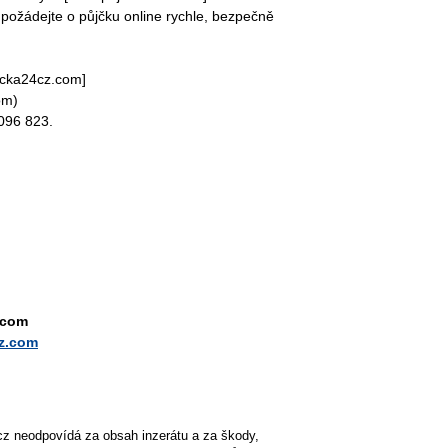
požádejte o půjčku online rychle, bezpečně
jcka24cz.com]
om)
096 823.
.com
cz.com
cz neodpovídá za obsah inzerátu a za škody,