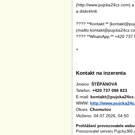
(http://www.pujcka24cz.com) a 
a diskrétně.
???? **Kontakt:** [kontakt@pu
(mailto:kontakt@pujcka24cz.c
???? **WhatsApp:** +420 737 
+
.
Kontakt na inzerenta
Jméno:
ŠTĚPÁNOVÁ
Telefon:
+420 737 096 823
E-mail:
kontakt@pujcka24cz
WWW:
http://www.pujcka24
Okres:
Chomutov
Vloženo: 04.07.2026, 04:50
Prohlášení provozovatele webu
Provozovatel serveru Pujcky365.