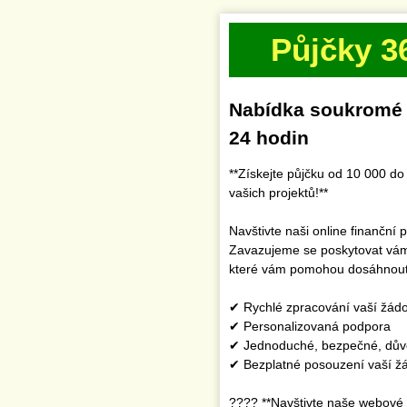
Půjčky 3
Nabídka soukromé p
24 hodin
**Získejte půjčku od 10 000 d
vašich projektů!**
Navštivte naši online finanční
Zavazujeme se poskytovat vám 
které vám pomohou dosáhnout 
✔ Rychlé zpracování vaší žádo
✔ Personalizovaná podpora
✔ Jednoduché, bezpečné, důvě
✔ Bezplatné posouzení vaší žá
???? **Navštivte naše webové 