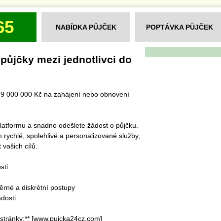
65
NABÍDKA PŮJČEK
POPTÁVKA PŮJČEK
ůjčky mezi jednotlivci do
o 9 000 000 Kč na zahájení nebo obnovení
 platformu a snadno odešlete žádost o půjčku.
rychlé, spolehlivé a personalizované služby,
vašich cílů.
sti
rné a diskrétní postupy
dosti
stránky:** [www.pujcka24cz.com]