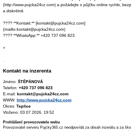
(http://www.pujcka24cz.com) a požádejte o půjčku online rychle, bez
a diskrétně.
???? **Kontakt:** [kontakt@pujcka24cz.com]
(mailto:kontakt@pujcka24cz.com)
???? **WhatsApp:** +420 737 096 823.
+
.
Kontakt na inzerenta
Jméno:
ŠTĚPÁNOVÁ
Telefon:
+420 737 096 823
E-mail:
kontakt@pujcka24cz.com
WWW:
http://www.pujcka24cz.com
Okres:
Teplice
Vloženo: 03.07.2026, 19:52
Prohlášení provozovatele webu
Provozovatel serveru Pujcky365.cz neodpovídá za obsah inzerátu a za ško