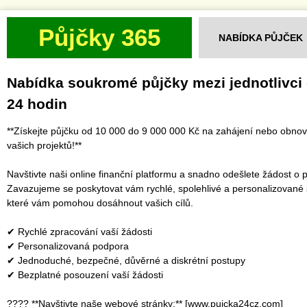
Půjčky 365
NABÍDKA PŮJČEK
Nabídka soukromé půjčky mezi jednotlivci
24 hodin
**Získejte půjčku od 10 000 do 9 000 000 Kč na zahájení nebo obno
vašich projektů!**
Navštivte naši online finanční platformu a snadno odešlete žádost o p
Zavazujeme se poskytovat vám rychlé, spolehlivé a personalizované 
které vám pomohou dosáhnout vašich cílů.
✔ Rychlé zpracování vaší žádosti
✔ Personalizovaná podpora
✔ Jednoduché, bezpečné, důvěrné a diskrétní postupy
✔ Bezplatné posouzení vaší žádosti
???? **Navštivte naše webové stránky:** [www.pujcka24cz.com]