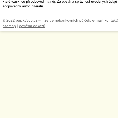
které vzniknou při odpovědi na něj. Za obsah a správnost uvedených údajů 
zodpovědný autor inzerátu.
© 2022 pujcky365.cz – inzerce nebankovních půjček; e-mail: kontak
sitemap
|
výměna odkazů