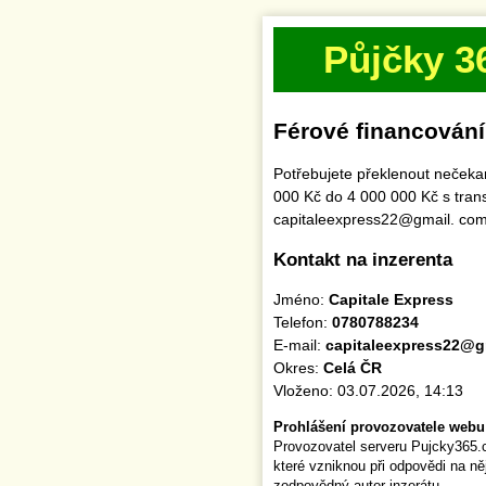
Půjčky 3
Férové financování
Potřebujete překlenout nečeka
000 Kč do 4 000 000 Kč s tran
capitaleexpress22@gmail. co
Kontakt na inzerenta
Jméno:
Capitale Express
Telefon:
0780788234
E-mail:
capitaleexpress22@g
Okres:
Celá ČR
Vloženo: 03.07.2026, 14:13
Prohlášení provozovatele webu
Provozovatel serveru Pujcky365.
které vzniknou při odpovědi na n