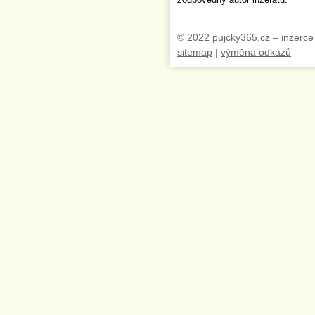
zodpovědný autor inzerátu.
© 2022 pujcky365.cz – inzerce
sitemap
|
výměna odkazů