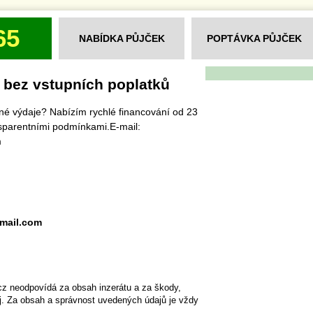
65
NABÍDKA PŮJČEK
POPTÁVKA PŮJČEK
 bez vstupních poplatků
né výdaje? Nabízím rychlé financování od 23
sparentními podmínkami.E-mail:
m
mail.com
cz neodpovídá za obsah inzerátu a za škody,
ěj. Za obsah a správnost uvedených údajů je vždy