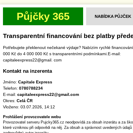
Půjčky 365
NABÍDKA PŮJČEK
Transparentní financování bez platby pře
Potřebujete překlenout nečekané výdaje? Nabízím rychlé financován
000 Kč do 4 000 000 Kč s transparentními podmínkami.E-mail:
capitaleexpress22@gmail. com
Kontakt na inzerenta
Jméno:
Capitale Express
Telefon:
0780788234
E-mail:
capitaleexpress22@gmail.com
Okres:
Celá ČR
Vloženo: 03.07.2026, 14:12
Prohlášení provozovatele webu
Provozovatel serveru Pujcky365.cz neodpovídá za obsah inzerátu a za ško
které vzniknou při odpovědi na něj. Za obsah a správnost uvedených údajů 