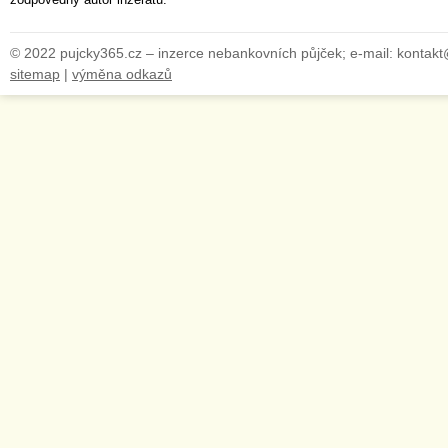
zodpovědný autor inzerátu.
© 2022 pujcky365.cz – inzerce nebankovních půjček; e-mail: kontak
sitemap
|
výměna odkazů