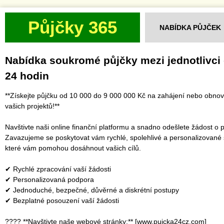
Půjčky 365
NABÍDKA PŮJČEK
Nabídka soukromé půjčky mezi jednotlivci
24 hodin
**Získejte půjčku od 10 000 do 9 000 000 Kč na zahájení nebo obno
vašich projektů!**
Navštivte naši online finanční platformu a snadno odešlete žádost o p
Zavazujeme se poskytovat vám rychlé, spolehlivé a personalizované 
které vám pomohou dosáhnout vašich cílů.
✔ Rychlé zpracování vaší žádosti
✔ Personalizovaná podpora
✔ Jednoduché, bezpečné, důvěrné a diskrétní postupy
✔ Bezplatné posouzení vaší žádosti
???? **Navštivte naše webové stránky:** [www.pujcka24cz.com]