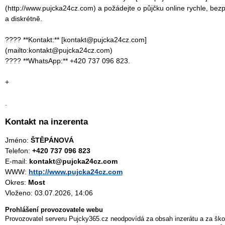
(http://www.pujcka24cz.com) a požádejte o půjčku online rychle, bez
a diskrétně.
???? **Kontakt:** [kontakt@pujcka24cz.com]
(mailto:kontakt@pujcka24cz.com)
???? **WhatsApp:** +420 737 096 823.
+
.
Kontakt na inzerenta
Jméno:
ŠTĚPÁNOVÁ
Telefon:
+420 737 096 823
E-mail:
kontakt@pujcka24cz.com
WWW:
http://www.pujcka24cz.com
Okres:
Most
Vloženo: 03.07.2026, 14:06
Prohlášení provozovatele webu
Provozovatel serveru Pujcky365.cz neodpovídá za obsah inzerátu a za ško