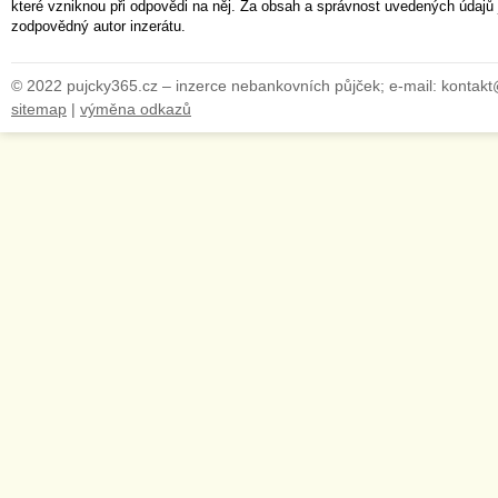
které vzniknou při odpovědi na něj. Za obsah a správnost uvedených údajů 
zodpovědný autor inzerátu.
© 2022 pujcky365.cz – inzerce nebankovních půjček; e-mail: kontak
sitemap
|
výměna odkazů