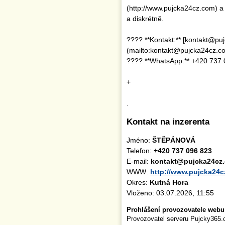
(http://www.pujcka24cz.com) a 
a diskrétně.
???? **Kontakt:** [kontakt@pu
(mailto:kontakt@pujcka24cz.c
???? **WhatsApp:** +420 737 
+
.
Kontakt na inzerenta
Jméno:
ŠTĚPÁNOVÁ
Telefon:
+420 737 096 823
E-mail:
kontakt@pujcka24cz
WWW:
http://www.pujcka24
Okres:
Kutná Hora
Vloženo: 03.07.2026, 11:55
Prohlášení provozovatele webu
Provozovatel serveru Pujcky365.