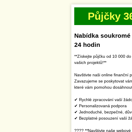
Půjčky 3
Nabídka soukromé p
24 hodin
**Získejte půjčku od 10 000 d
vašich projektů!**
Navštivte naši online finanční
Zavazujeme se poskytovat vám 
které vám pomohou dosáhnout 
✔ Rychlé zpracování vaší žádo
✔ Personalizovaná podpora
✔ Jednoduché, bezpečné, důvě
✔ Bezplatné posouzení vaší žá
???? **Navštivte naše webové 