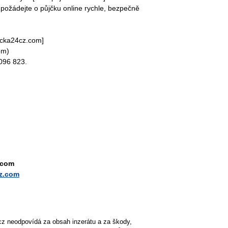
požádejte o půjčku online rychle, bezpečně
jcka24cz.com]
om)
096 823.
.com
cz.com
cz neodpovídá za obsah inzerátu a za škody,