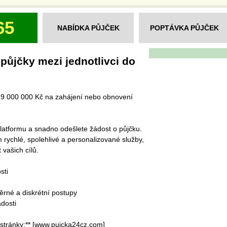
65
NABÍDKA PŮJČEK
POPTÁVKA PŮJČEK
ůjčky mezi jednotlivci do
o 9 000 000 Kč na zahájení nebo obnovení
 platformu a snadno odešlete žádost o půjčku.
rychlé, spolehlivé a personalizované služby,
vašich cílů.
sti
rné a diskrétní postupy
dosti
stránky:** [www.pujcka24cz.com]