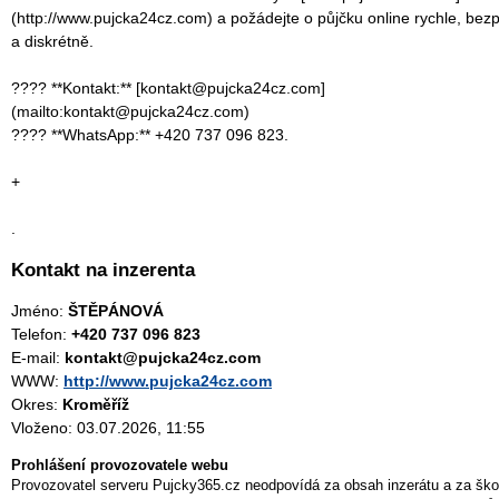
(http://www.pujcka24cz.com) a požádejte o půjčku online rychle, bez
a diskrétně.
???? **Kontakt:** [kontakt@pujcka24cz.com]
(mailto:kontakt@pujcka24cz.com)
???? **WhatsApp:** +420 737 096 823.
+
.
Kontakt na inzerenta
Jméno:
ŠTĚPÁNOVÁ
Telefon:
+420 737 096 823
E-mail:
kontakt@pujcka24cz.com
WWW:
http://www.pujcka24cz.com
Okres:
Kroměříž
Vloženo: 03.07.2026, 11:55
Prohlášení provozovatele webu
Provozovatel serveru Pujcky365.cz neodpovídá za obsah inzerátu a za ško