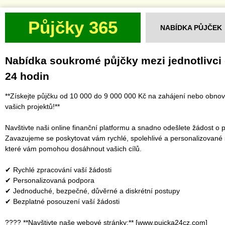
Půjčky 365
NABÍDKA PŮJČEK
Nabídka soukromé půjčky mezi jednotlivci
24 hodin
**Získejte půjčku od 10 000 do 9 000 000 Kč na zahájení nebo obno
vašich projektů!**
Navštivte naši online finanční platformu a snadno odešlete žádost o p
Zavazujeme se poskytovat vám rychlé, spolehlivé a personalizované 
které vám pomohou dosáhnout vašich cílů.
✔ Rychlé zpracování vaší žádosti
✔ Personalizovaná podpora
✔ Jednoduché, bezpečné, důvěrné a diskrétní postupy
✔ Bezplatné posouzení vaší žádosti
???? **Navštivte naše webové stránky:** [www.pujcka24cz.com]