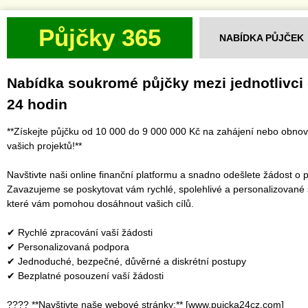
Půjčky 365
NABÍDKA PŮJČEK
Nabídka soukromé půjčky mezi jednotlivci
24 hodin
**Získejte půjčku od 10 000 do 9 000 000 Kč na zahájení nebo obno
vašich projektů!**
Navštivte naši online finanční platformu a snadno odešlete žádost o p
Zavazujeme se poskytovat vám rychlé, spolehlivé a personalizované 
které vám pomohou dosáhnout vašich cílů.
✔ Rychlé zpracování vaší žádosti
✔ Personalizovaná podpora
✔ Jednoduché, bezpečné, důvěrné a diskrétní postupy
✔ Bezplatné posouzení vaší žádosti
???? **Navštivte naše webové stránky:** [www.pujcka24cz.com]