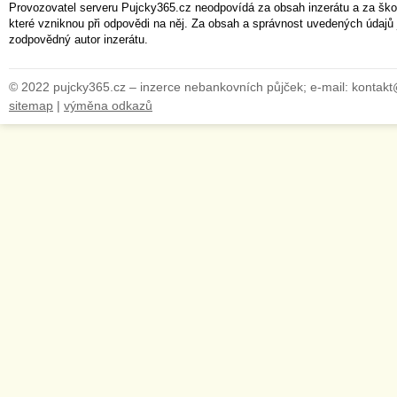
Provozovatel serveru Pujcky365.cz neodpovídá za obsah inzerátu a za ško
které vzniknou při odpovědi na něj. Za obsah a správnost uvedených údajů 
zodpovědný autor inzerátu.
© 2022 pujcky365.cz – inzerce nebankovních půjček; e-mail: kontak
sitemap
|
výměna odkazů