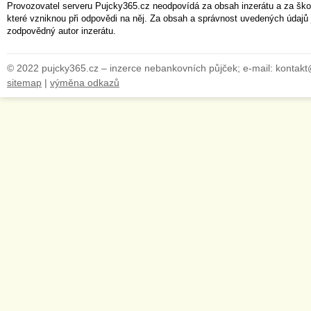
Provozovatel serveru Pujcky365.cz neodpovídá za obsah inzerátu a za ško
které vzniknou při odpovědi na něj. Za obsah a správnost uvedených údajů 
zodpovědný autor inzerátu.
© 2022 pujcky365.cz – inzerce nebankovních půjček; e-mail: kontak
sitemap
|
výměna odkazů