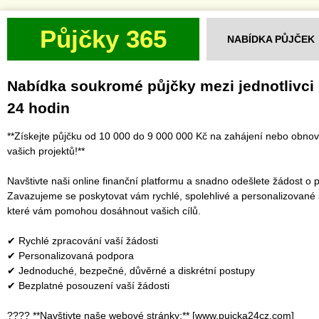
Půjčky 365
NABÍDKA PŮJČEK
Nabídka soukromé půjčky mezi jednotlivci
24 hodin
**Získejte půjčku od 10 000 do 9 000 000 Kč na zahájení nebo obno
vašich projektů!**
Navštivte naši online finanční platformu a snadno odešlete žádost o p
Zavazujeme se poskytovat vám rychlé, spolehlivé a personalizované 
které vám pomohou dosáhnout vašich cílů.
✔ Rychlé zpracování vaší žádosti
✔ Personalizovaná podpora
✔ Jednoduché, bezpečné, důvěrné a diskrétní postupy
✔ Bezplatné posouzení vaší žádosti
???? **Navštivte naše webové stránky:** [www.pujcka24cz.com]