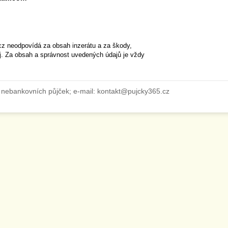
cz neodpovídá za obsah inzerátu a za škody,
ěj. Za obsah a správnost uvedených údajů je vždy
 nebankovních půjček; e-mail: kontakt@pujcky365.cz