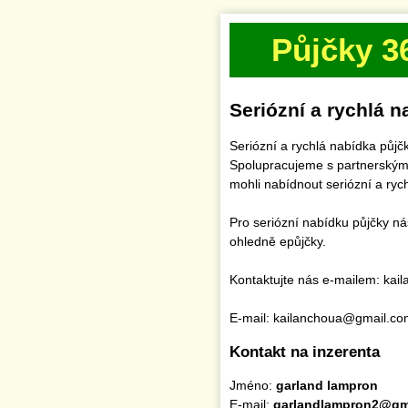
Půjčky 3
Seriózní a rychlá 
Seriózní a rychlá nabídka půjč
Spolupracujeme s partnerským
mohli nabídnout seriózní a rych
Pro seriózní nabídku půjčky ná
ohledně epůjčky.
Kontaktujte nás e-mailem: ka
E-mail: kailanchoua@gmail.co
Kontakt na inzerenta
Jméno:
garland lampron
E-mail:
garlandlampron2@gm