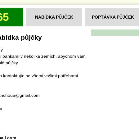
65
NABÍDKA PŮJČEK
POPTÁVKA PŮJČEK
nabídka půjčky
ky
i bankami v několika zemích, abychom vám
lé půjčky.
s kontaktujte se všemi vašimi potřebami
ilanchoua@gmail.com
m
ail.com