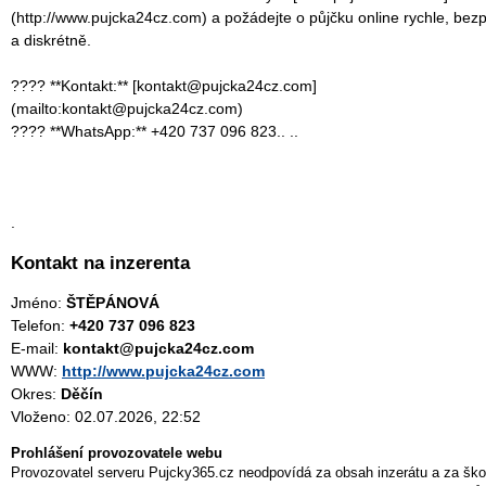
(http://www.pujcka24cz.com) a požádejte o půjčku online rychle, bez
a diskrétně.
???? **Kontakt:** [kontakt@pujcka24cz.com]
(mailto:kontakt@pujcka24cz.com)
???? **WhatsApp:** +420 737 096 823.. ..
.
Kontakt na inzerenta
Jméno:
ŠTĚPÁNOVÁ
Telefon:
+420 737 096 823
E-mail:
kontakt@pujcka24cz.com
WWW:
http://www.pujcka24cz.com
Okres:
Děčín
Vloženo: 02.07.2026, 22:52
Prohlášení provozovatele webu
Provozovatel serveru Pujcky365.cz neodpovídá za obsah inzerátu a za ško