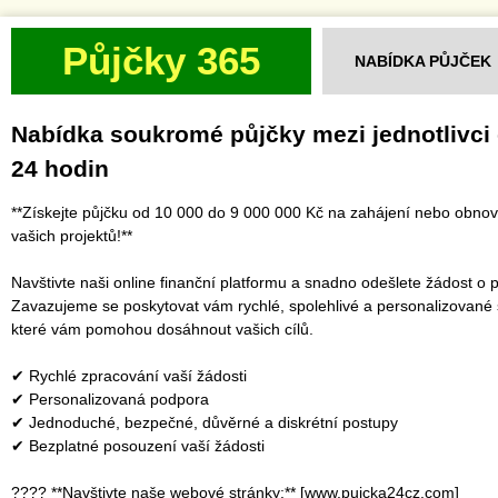
Půjčky 365
NABÍDKA PŮJČEK
Nabídka soukromé půjčky mezi jednotlivci
24 hodin
**Získejte půjčku od 10 000 do 9 000 000 Kč na zahájení nebo obno
vašich projektů!**
Navštivte naši online finanční platformu a snadno odešlete žádost o p
Zavazujeme se poskytovat vám rychlé, spolehlivé a personalizované 
které vám pomohou dosáhnout vašich cílů.
✔ Rychlé zpracování vaší žádosti
✔ Personalizovaná podpora
✔ Jednoduché, bezpečné, důvěrné a diskrétní postupy
✔ Bezplatné posouzení vaší žádosti
???? **Navštivte naše webové stránky:** [www.pujcka24cz.com]