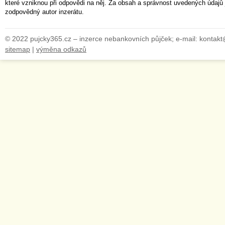
které vzniknou při odpovědi na něj. Za obsah a správnost uvedených údajů 
zodpovědný autor inzerátu.
© 2022 pujcky365.cz – inzerce nebankovních půjček; e-mail: kontak
sitemap
|
výměna odkazů