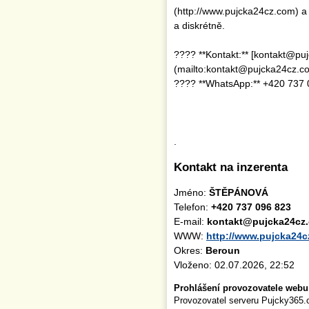
(http://www.pujcka24cz.com) a 
a diskrétně.
???? **Kontakt:** [kontakt@pu
(mailto:kontakt@pujcka24cz.c
???? **WhatsApp:** +420 737 0
.
Kontakt na inzerenta
Jméno:
ŠTĚPÁNOVÁ
Telefon:
+420 737 096 823
E-mail:
kontakt@pujcka24cz
WWW:
http://www.pujcka24
Okres:
Beroun
Vloženo: 02.07.2026, 22:52
Prohlášení provozovatele webu
Provozovatel serveru Pujcky365.