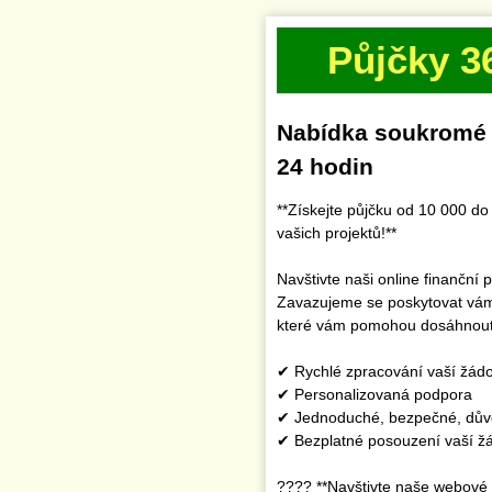
Půjčky 3
Nabídka soukromé p
24 hodin
**Získejte půjčku od 10 000 d
vašich projektů!**
Navštivte naši online finanční
Zavazujeme se poskytovat vám 
které vám pomohou dosáhnout 
✔ Rychlé zpracování vaší žádo
✔ Personalizovaná podpora
✔ Jednoduché, bezpečné, důvě
✔ Bezplatné posouzení vaší žá
???? **Navštivte naše webové 