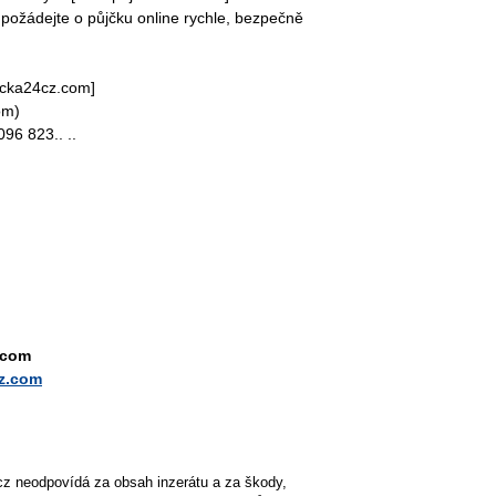
požádejte o půjčku online rychle, bezpečně
jcka24cz.com]
om)
96 823.. ..
.com
cz.com
cz neodpovídá za obsah inzerátu a za škody,