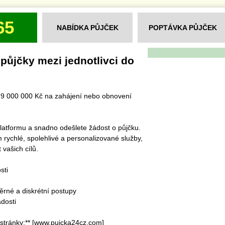
65
NABÍDKA PŮJČEK
POPTÁVKA PŮJČEK
ůjčky mezi jednotlivci do
o 9 000 000 Kč na zahájení nebo obnovení
 platformu a snadno odešlete žádost o půjčku.
rychlé, spolehlivé a personalizované služby,
vašich cílů.
sti
rné a diskrétní postupy
dosti
stránky:** [www.pujcka24cz.com]