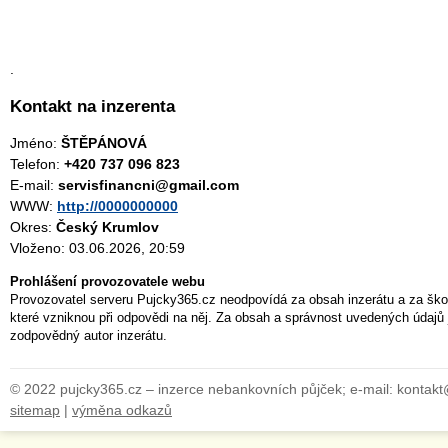
.
Kontakt na inzerenta
Jméno:
ŠTĚPÁNOVÁ
Telefon:
+420 737 096 823
E-mail:
servisfinancni@gmail.com
WWW:
http://0000000000
Okres:
Český Krumlov
Vloženo: 03.06.2026, 20:59
Prohlášení provozovatele webu
Provozovatel serveru Pujcky365.cz neodpovídá za obsah inzerátu a za ško
které vzniknou při odpovědi na něj. Za obsah a správnost uvedených údajů 
zodpovědný autor inzerátu.
© 2022 pujcky365.cz – inzerce nebankovních půjček; e-mail: kontak
sitemap
|
výměna odkazů