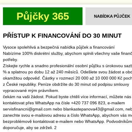
Půjčky 365
NABÍDKA PŮJČEK
PŘÍSTUP K FINANCOVÁNÍ DO 30 MINUT
Vysoce spolehlivá a bezpečná nabídka půjček a financování
Nabízíme 100% diskrétní služby, abychom splnili všechny vaše finanč
potřeby.
Získejte rychle a snadno profesionální osobní půjčku s úrokovou saz
% a splatnou po dobu 12 až 240 měsíců. Odešlete svou žádost a obd
okamžitou odpověď. Částky v rozmezí 20 000 až 10 000 000 Kč poch
z České republiky. Peníze obdržíte do 30 minut od podpisu smlouvy
vypracované mým právníkem.
čekám na vaši žádost. Pokud byste chtěli více informací, můžete nás
kontaktovat přes WhatsApp na čísle +420 737 096 823, e-mailem
servisfinancni@gmail.com nebo blankastepanova43@gmail.com, ne
zanechte svou e-mailovou adresu a číslo WhatsApp, abychom vás mo
bezproblémově kontaktovat e-mailem nebo WhatsApp. Podvodníkům
doporučuje, aby se zdrželi. 2