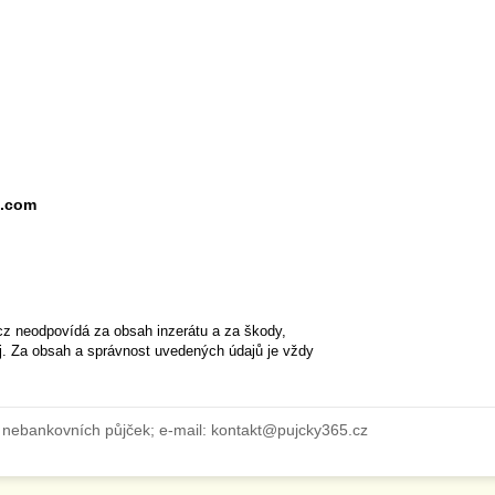
l.com
cz neodpovídá za obsah inzerátu a za škody,
ěj. Za obsah a správnost uvedených údajů je vždy
 nebankovních půjček; e-mail: kontakt@pujcky365.cz