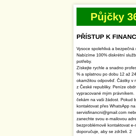
Půjčky 3
PŘÍSTUP K FINANC
Vysoce spolehlivá a bezpečná 
Nabízíme 100% diskrétní služb
potřeby.
Získejte rychle a snadno profe
% a splatnou po dobu 12 až 24
okamžitou odpověď. Částky v 
z České republiky. Peníze obd
vypracované mým právníkem.
čekám na vaši žádost. Pokud by
kontaktovat přes WhatsApp na
servisfinancni@gmail.com ne
zanechte svou e-mailovou adr
bezproblémově kontaktovat e
doporučuje, aby se zdrželi. 2