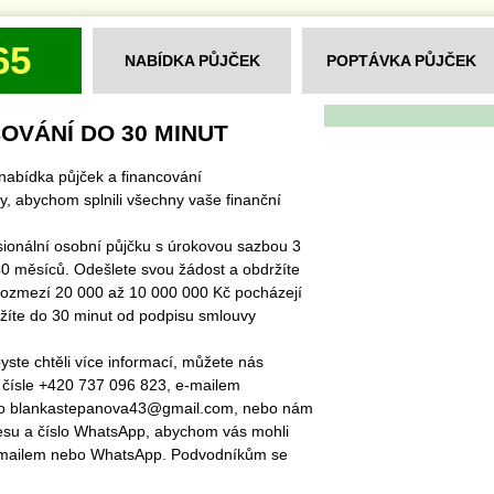
65
NABÍDKA PŮJČEK
POPTÁVKA PŮJČEK
OVÁNÍ DO 30 MINUT
nabídka půjček a financování
y, abychom splnili všechny vaše finanční
sionální osobní půjčku s úrokovou sazbou 3
0 měsíců. Odešlete svou žádost a obdržíte
rozmezí 20 000 až 10 000 000 Kč pocházejí
ržíte do 30 minut od podpisu smlouvy
ste chtěli více informací, můžete nás
 čísle +420 737 096 823, e-mailem
bo blankastepanova43@gmail.com, nebo nám
esu a číslo WhatsApp, abychom vás mohli
-mailem nebo WhatsApp. Podvodníkům se