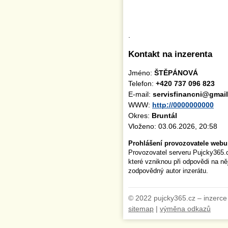
.
Kontakt na inzerenta
Jméno:
ŠTĚPÁNOVÁ
Telefon:
+420 737 096 823
E-mail:
servisfinancni@gmai
WWW:
http://0000000000
Okres:
Bruntál
Vloženo: 03.06.2026, 20:58
Prohlášení provozovatele webu
Provozovatel serveru Pujcky365.
které vzniknou při odpovědi na n
zodpovědný autor inzerátu.
© 2022 pujcky365.cz – inzerce
sitemap
|
výměna odkazů