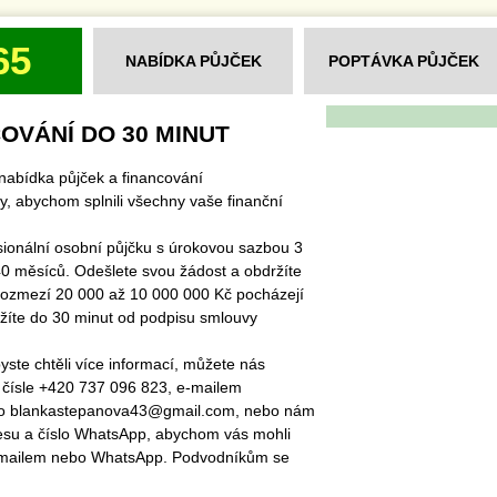
65
NABÍDKA PŮJČEK
POPTÁVKA PŮJČEK
OVÁNÍ DO 30 MINUT
nabídka půjček a financování
y, abychom splnili všechny vaše finanční
sionální osobní půjčku s úrokovou sazbou 3
0 měsíců. Odešlete svou žádost a obdržíte
rozmezí 20 000 až 10 000 000 Kč pocházejí
ržíte do 30 minut od podpisu smlouvy
ste chtěli více informací, můžete nás
 čísle +420 737 096 823, e-mailem
bo blankastepanova43@gmail.com, nebo nám
esu a číslo WhatsApp, abychom vás mohli
-mailem nebo WhatsApp. Podvodníkům se