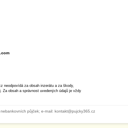
l.com
cz neodpovídá za obsah inzerátu a za škody,
ěj. Za obsah a správnost uvedených údajů je vždy
 nebankovních půjček; e-mail: kontakt@pujcky365.cz