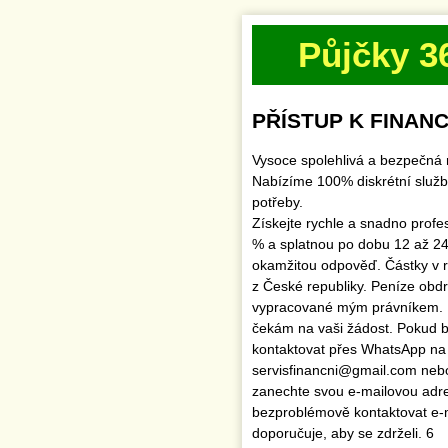
Půjčky 3
PŘÍSTUP K FINANC
Vysoce spolehlivá a bezpečná 
Nabízíme 100% diskrétní služb
potřeby.
Získejte rychle a snadno profe
% a splatnou po dobu 12 až 24
okamžitou odpověď. Částky v 
z České republiky. Peníze obd
vypracované mým právníkem.
čekám na vaši žádost. Pokud by
kontaktovat přes WhatsApp na
servisfinancni@gmail.com ne
zanechte svou e-mailovou adr
bezproblémově kontaktovat e
doporučuje, aby se zdrželi. 6