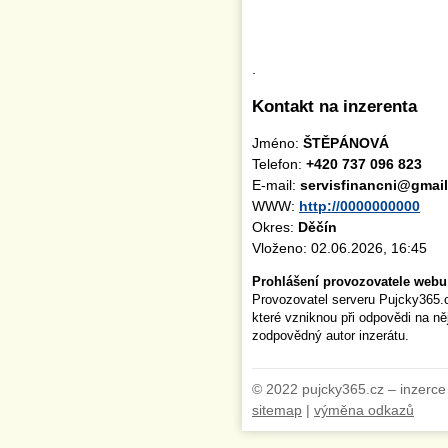
.
Kontakt na inzerenta
Jméno:
ŠTĚPÁNOVÁ
Telefon:
+420 737 096 823
E-mail:
servisfinancni@gmai
WWW:
http://0000000000
Okres:
Děčín
Vloženo: 02.06.2026, 16:45
Prohlášení provozovatele webu
Provozovatel serveru Pujcky365.
které vzniknou při odpovědi na n
zodpovědný autor inzerátu.
© 2022 pujcky365.cz – inzerce
sitemap
|
výměna odkazů