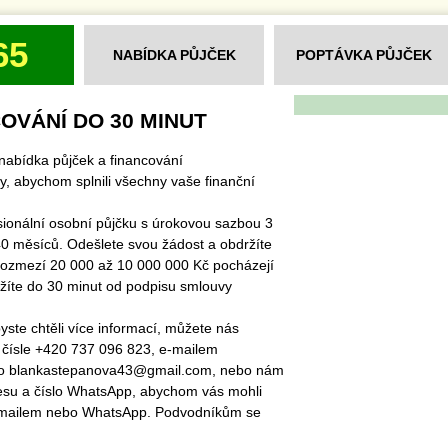
65
NABÍDKA PŮJČEK
POPTÁVKA PŮJČEK
OVÁNÍ DO 30 MINUT
nabídka půjček a financování
y, abychom splnili všechny vaše finanční
sionální osobní půjčku s úrokovou sazbou 3
0 měsíců. Odešlete svou žádost a obdržíte
rozmezí 20 000 až 10 000 000 Kč pocházejí
ržíte do 30 minut od podpisu smlouvy
ste chtěli více informací, můžete nás
 čísle +420 737 096 823, e-mailem
bo blankastepanova43@gmail.com, nebo nám
esu a číslo WhatsApp, abychom vás mohli
-mailem nebo WhatsApp. Podvodníkům se