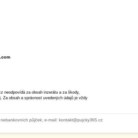
l.com
cz neodpovídá za obsah inzerátu a za škody,
ěj. Za obsah a správnost uvedených údajů je vždy
 nebankovních půjček; e-mail: kontakt@pujcky365.cz