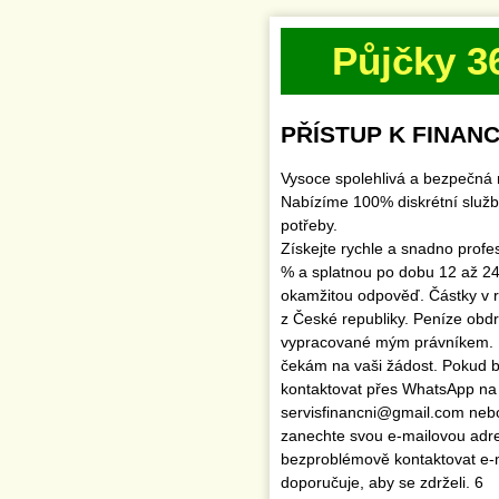
Půjčky 3
PŘÍSTUP K FINANC
Vysoce spolehlivá a bezpečná 
Nabízíme 100% diskrétní služb
potřeby.
Získejte rychle a snadno profe
% a splatnou po dobu 12 až 24
okamžitou odpověď. Částky v 
z České republiky. Peníze obd
vypracované mým právníkem.
čekám na vaši žádost. Pokud by
kontaktovat přes WhatsApp na
servisfinancni@gmail.com ne
zanechte svou e-mailovou adr
bezproblémově kontaktovat e
doporučuje, aby se zdrželi. 6