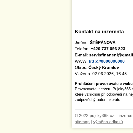
.
Kontakt na inzerenta
Jméno:
ŠTĚPÁNOVÁ
Telefon:
+420 737 096 823
E-mail:
servisfinancni@gmai
WWW:
http://0000000000
Okres:
Český Krumlov
Vloženo: 02.06.2026, 16:45
Prohlášení provozovatele webu
Provozovatel serveru Pujcky365.
které vzniknou při odpovědi na n
zodpovědný autor inzerátu.
© 2022 pujcky365.cz – inzerce
sitemap
|
výměna odkazů