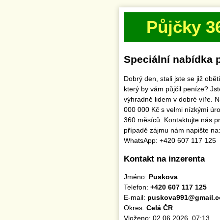
Půjčky 3
Speciální nabídka 
Dobrý den, stali jste se již ob
který by vám půjčil peníze? J
výhradně lidem v dobré víře. 
000 000 Kč s velmi nízkými úr
360 měsíců. Kontaktujte nás pr
případě zájmu nám napište n
WhatsApp: +420 607 117 125
Kontakt na inzerenta
Jméno:
Puskova
Telefon:
+420 607 117 125
E-mail:
puskova991@gmail.
Okres:
Celá ČR
Vloženo: 02.06.2026, 07:13