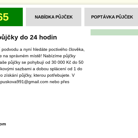
65
NABÍDKA PŮJČEK
POPTÁVKA PŮJČEK
půjčky do 24 hodin
ětí podvodu a nyní hledáte poctivého člověka,
ste na správném místě! Nabízíme půjčky
Naše půjčky se pohybují od 30 000 Kč do 50
okovými sazbami a dobou splácení od 1 do
o získání půjčky, kterou potřebujete. V
a:puskova991@gmail.com nebo přes
com