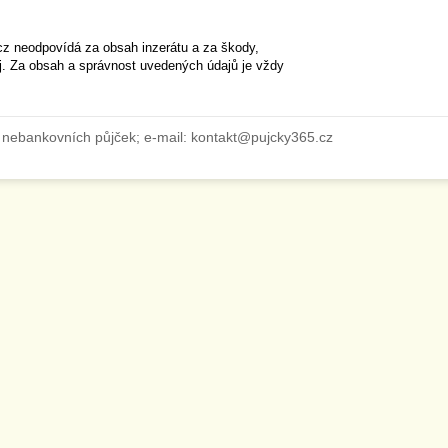
cz neodpovídá za obsah inzerátu a za škody,
ěj. Za obsah a správnost uvedených údajů je vždy
 nebankovních půjček; e-mail: kontakt@pujcky365.cz